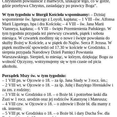
Chrystusem powstaliście z martwych, szukajcie tego, co w górze,
gdzie przebywa Chrystus, zasiadający po prawicy Boga”.
W tym tygodniu w liturgii Kościoła wspominamy:
– Dzisiaj
wspomnienie św. Ignacego z Loyoli, kapłana; – 1 VIII –św. Alfonsa
Marii Liguriego, bpa i dra Kościoła; – 4 VIII – św. Jana Marii
Vianneya, kapłana; – 6 VIII – święto Przemienienia Pańskiego. W
tym tygodniu przypada też pierwszy czwartek, piątek i sobota
miesiąca. W czwartek modlimy się o nowe i święte powołania do
służby Bożej w Kościele, a w piątek do Najśw. Serca P. Jezusa. W
piątek możliwość spowiedzi od 17.30 w kościele w Grodzisku. 1
sierpnia przypada Narodowy Dzień Pamięci Powstania
Warszawskiego. Sierpień, to miesiąc, w którym, dziękując Bogu za
wolność Ojczyzny, wstrzymujemy się w tym czasie od picia
alkoholu.
Porządek Mszy św. w tym tygodniu:
– 1 VIII pn. w Ojcowie o 18. – za śp. Jana Siudy w 3 rocz. śm.;
– 2 VIII wt. w Ojcowie o 18. – za śp. Julię i Bazylego Hreniaków i
za zm. z rodziny;
– 3 VIII śr. w Grodzisku o 18. – o Boże bł. i potrzebne łaski dla
Zuzi w 1 rocz. urodzin oraz jej rodziców Katarzynę i Mateusza;
– 4 VIII czw. w Ojcowie o 18. – o zdrowie i Boże bł. dla mamy z
ok. imienin;
– 5 VIII pt. w Grodzisku o 18. – o Boże bł. i dary Ducha Św. dla