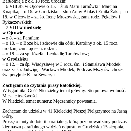
Bartłomieja z ok. 18 rocz. urodzin;
– 6 VIII sb. w Ojcowie o 15. – ślub Marii Tarnówki i Marcina
Knapika; – o 16. w Grodzisku – ślub Anny Białaś i Emila Żaka; – o
18. w Ojcowie – za śp. Irenę Mrozowską, zam. rodz. Pękalów i
Rykaczewskich;
– 7 VIII w niedzielę
w Ojcowie
– o 8. – za Parafian;
– o 10. – o Boże bł. i zdrowie dla córki Karoliny z ok. 15 rocz.
urodzin, zam. ojciec z rodzin;
– o 18. – za śp. Józefa i Leokadię Tarnówków;
w Grodzisku
– o 12. – za śp. Władysławę w 3 rocz. śm., i Stanisława Miodek
oraz za śp. Jadwigę i Wacława Miodek; Podczas Mszy św. chrzest
św. przyjmie Klara Seweryn.
Zachęcam do czytania prasy katolickiej.
W tygodniku Gość Niedzielny temat główny: Sierpniowa wolność.
Miesiąc trzeźwości.
W Niedzieli temat numeru: Męczennicy powstania.
Zachęcam do udziału w 41 Kieleckiej Pieszej Pielgrzymce na Jasną
Górę.
Proszę o fanty do loterii parafialnej, którą przeprowadzimy podczas
kiermaszu parafialnego w dzień odpustu w Grodzisku 15 sierpnia,