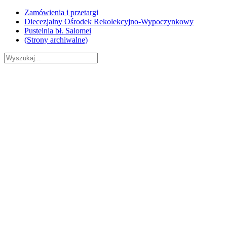
Skip
Zamówienia i przetargi
to
Diecezjalny Ośrodek Rekolekcyjno-Wypoczynkowy
content
Pustelnia bł. Salomei
(Strony archiwalne)