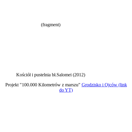
(fragment)
Kościół i pustelnia bł.Salomei (2012)
Projekt "100.000 Kilometrów z marszu"
Grodzisko i Ojców (link
do YT)