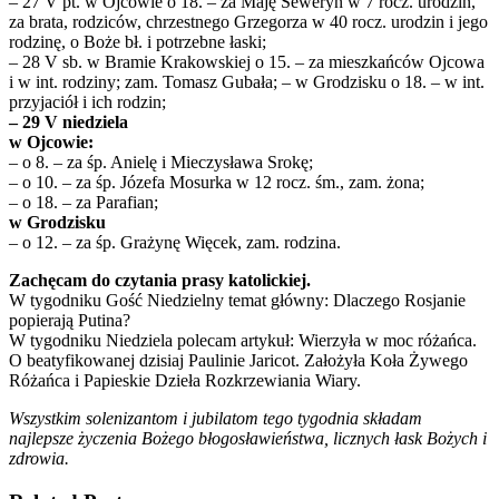
– 27 V pt. w Ojcowie o 18. – za Maję Seweryn w 7 rocz. urodzin,
za brata, rodziców, chrzestnego Grzegorza w 40 rocz. urodzin i jego
rodzinę, o Boże bł. i potrzebne łaski;
– 28 V sb. w Bramie Krakowskiej o 15. – za mieszkańców Ojcowa
i w int. rodziny; zam. Tomasz Gubała; – w Grodzisku o 18. – w int.
przyjaciół i ich rodzin;
– 29 V niedziela
w Ojcowie:
– o 8. – za śp. Anielę i Mieczysława Srokę;
– o 10. – za śp. Józefa Mosurka w 12 rocz. śm., zam. żona;
– o 18. – za Parafian;
w Grodzisku
– o 12. – za śp. Grażynę Więcek, zam. rodzina.
Zachęcam do czytania prasy katolickiej.
W tygodniku Gość Niedzielny temat główny: Dlaczego Rosjanie
popierają Putina?
W tygodniku Niedziela polecam artykuł: Wierzyła w moc różańca.
O beatyfikowanej dzisiaj Paulinie Jaricot. Założyła Koła Żywego
Różańca i Papieskie Dzieła Rozkrzewiania Wiary.
Wszystkim solenizantom i jubilatom tego tygodnia składam
najlepsze życzenia Bożego błogosławieństwa, licznych łask Bożych i
zdrowia.