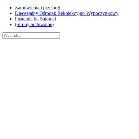
Skip
Zamówienia i przetargi
to
Diecezjalny Ośrodek Rekolekcyjno-Wypoczynkowy
content
Pustelnia bł. Salomei
(Strony archiwalne)