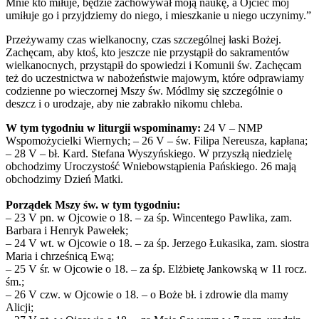
Mnie kto miłuje, będzie zachowywał moją naukę, a Ojciec mój
umiłuje go i przyjdziemy do niego, i mieszkanie u niego uczynimy.”
Przeżywamy czas wielkanocny, czas szczególnej łaski Bożej.
Zachęcam, aby ktoś, kto jeszcze nie przystąpił do sakramentów
wielkanocnych, przystąpił do spowiedzi i Komunii św. Zachęcam
też do uczestnictwa w nabożeństwie majowym, które odprawiamy
codzienne po wieczornej Mszy św. Módlmy się szczególnie o
deszcz i o urodzaje, aby nie zabrakło nikomu chleba.
W tym tygodniu w liturgii wspominamy:
24 V – NMP
Wspomożycielki Wiernych; – 26 V – św. Filipa Nereusza, kapłana;
– 28 V – bł. Kard. Stefana Wyszyńskiego. W przyszłą niedzielę
obchodzimy Uroczystość Wniebowstąpienia Pańskiego. 26 mają
obchodzimy Dzień Matki.
Porządek Mszy św. w tym tygodniu:
– 23 V pn. w Ojcowie o 18. – za śp. Wincentego Pawlika, zam.
Barbara i Henryk Pawełek;
– 24 V wt. w Ojcowie o 18. – za śp. Jerzego Łukasika, zam. siostra
Maria i chrześnicą Ewą;
– 25 V śr. w Ojcowie o 18. – za śp. Elżbietę Jankowską w 11 rocz.
śm.;
– 26 V czw. w Ojcowie o 18. – o Boże bł. i zdrowie dla mamy
Alicji;