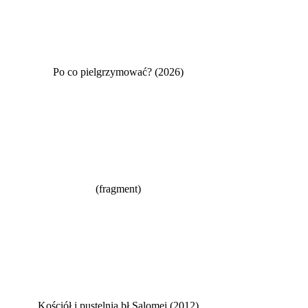
Po co pielgrzymować? (2026)
(fragment)
Kościół i pustelnia bł.Salomei (2012)