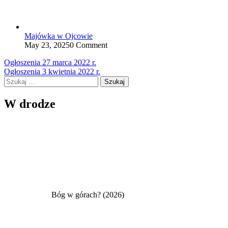
Majówka w Ojcowie
May 23, 2025
0 Comment
Nawigacja
Ogłoszenia 27 marca 2022 r.
Ogłoszenia 3 kwietnia 2022 r.
wpisu
Szukaj:
W drodze
Bóg w górach? (2026)