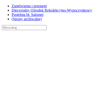
Skip
Zamówienia i przetargi
to
Diecezjalny Ośrodek Rekolekcyjno-Wypoczynkowy
content
Pustelnia bł. Salomei
(Strony archiwalne)