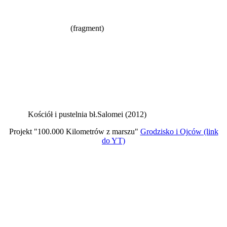
(fragment)
Kościół i pustelnia bł.Salomei (2012)
Projekt "100.000 Kilometrów z marszu"
Grodzisko i Ojców (link
do YT)