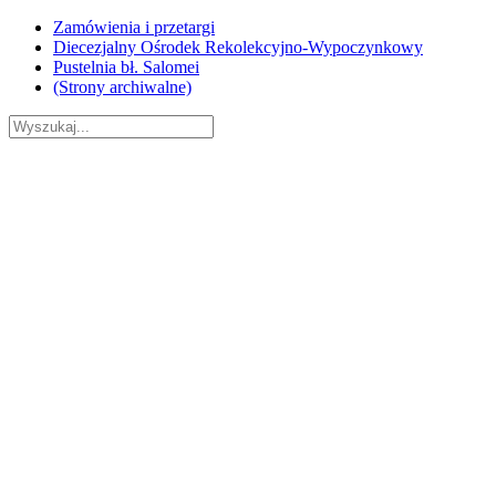
Skip
Zamówienia i przetargi
to
Diecezjalny Ośrodek Rekolekcyjno-Wypoczynkowy
content
Pustelnia bł. Salomei
(Strony archiwalne)