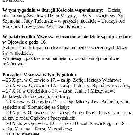
W tym tygodniu w liturgii Kościoła wspominamy:
– Dzisiaj
obchodzimy Światowy Dzień Misyjny; – 28 X – święto św. Ap.
Szymona i Judy Tadeusza; – w przyszłą niedzielę – Uroczystość
Rocznicy Poświęcenia Własnego Kościoła.
W październiku Msze św. wieczorne w niedziele są odprawiane
w Ojcowie o godz. 16.
Natomiast od listopada do kwietnia nie będzie wieczornych Mszy
św. w niedziele.
W miesiącu październiku pamiętajmy o codziennej modlitwie
różańcowej.
Porządek Mszy św. w tym tygodniu:
– 25 X pn. w Ojcowie o 17. – za śp. Zofię i Idziego Wichrów;
– 26 X wt. w Ojcowie o 17. – za śp. Tadeusza Bąchór w rocz. śm.;
– 27 X śr. w Grodzisku o 17. – za śp. Janinę i Mieczysława
Jankowskich oraz za zm. z rodziny;
– 28 X czw. w Ojcowie o 17. – za śp. Mieczysława Adamka, zam.
sąsiedzi z ul. Słomnickiej ze Skały;
– 29 X pt. w Ojcowie o 18. – za śp. Annę i Józefa Paczyńskich oraz
za zm. z rodz. Gądków i Paczyńskich;
– 30 X sb. w Ojcowie o 12. – chrzest Urszuli Serwickiej; – o 18. –
za śp. Mariana i Teresę Marszałków;
– 31 X w niedzielę