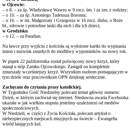
w Ojcowie:
– o 8. – za śp. Władysławę Wawro w 9 rocz. śm. i za zm. z rodziny;
– o 10. – za śp. Antoniego Tadeusza Boronia;
– o 16. – w int. Małgorzaty i Grzegorza w 16 rocz. ślubu, o Boże
bł., zdrowie i potrzebne łaski dla nich i dla ich dzieci;
w Grodzisku
– o 12. – za Parafian.
Na ławce przy wyjściu z kościoła są wyłożone kartki do wypisania
imion i nazwisk zmarłych do modlitwy wypominków na nowy rok.
W piątek 22 października został poświęcony nowy krzyż, który
stanął u stóp Zamku Ojcowskiego. Zastąpił on kompletnie
zmurszały wcześniejszy krzyż. Wszystkim osobom pomagającym w
tym dziele oraz pracownikom OPN dziękuję serdecznie.
Zachęcam do czytania prasy katolickiej.
W Tygodniku Gość Niedzielny polecam temat główny numeru:
Dzień, w którym zachwiał się internet. Niedawna awaria Facebooka
ukazała w jak wielkim stopniu jesteśmy uzależnieni od mediów
społecznościowych.
W Niedzieli, w części z Życia Kościoła, polecam artykuł o
niebezpiecznych miejscach misyjnych na świecie – Ewangelia
wśród latających kul.