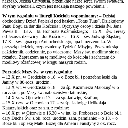
naszego, Jezusa Chrystusa, przeniknie nasze serca swoim światłem,
abyśmy wiedzieli, czym jest nadzieja naszego powołania”.
W tym tygodniu w liturgii Kościoła wspominamy:
– Dzisiaj
obchodzimy Dzień Papieski pod hasłem „Totus Tuus”. Dziękujemy
Panu Bogu za dar dla Kościoła i Ojczyzny osoby i dzieła św. Jana
Pawła II. – 13 X – bł. Honorata Koźmińskiego; – 15 X – św. Teresy
od Jezusa, dziewicy i dra Kościoła; – 16 X – św. Jadwigi Śląskiej;
17 X – św. Ignacego Antiocheńskiego, bpa i męczennika. W
przyszłą niedzielę rozpoczniemy Tydzień Misyjny. Przez miesiąc
październik, codziennie, po wieczornej Mszy św. modlimy się na
różańcu. Zapraszam na tę modlitwę do kościoła i zachęcam do
modlitwy różańcowej w kręgu naszych rodzin.
Porządek Mszy św. w tym tygodniu:
– 12 X pn. w Grodzisku o 18. – o Boże bł. i potrzebne łaski dla
Janiny w 80-rocz. urodzin;
– 13 X wt. w Grodzisku o 18. – za śp. Kazimierza Małozięć w 6
rocz. śm., po Mszy św. nabożeństwo fatimskie;
– 14 X śr. w Ojcowie o 17. – za śp. Jadwigę Szafran;
– 15 X czw. w Ojcowie o 17. – za śp. Jadwigę i Mikołaja
Katarzyńskich oraz za zm. z rodziny;
– 16 X pt. w Ojcowie o 16.30 – w int. ks. Proboszcza o Boże bł. i
dary Ducha Św. z ok. rocz. urodzin, zam. parafianie; – o 18. – o
Boże bł. i opiekę Matki Bożej dla Amelii i Faustyny z ok. rocz.