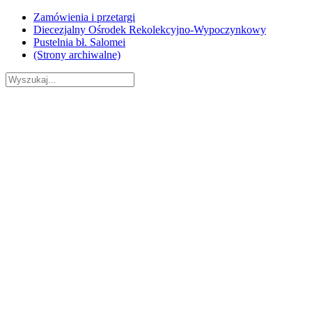
Skip
Zamówienia i przetargi
to
Diecezjalny Ośrodek Rekolekcyjno-Wypoczynkowy
content
Pustelnia bł. Salomei
(Strony archiwalne)