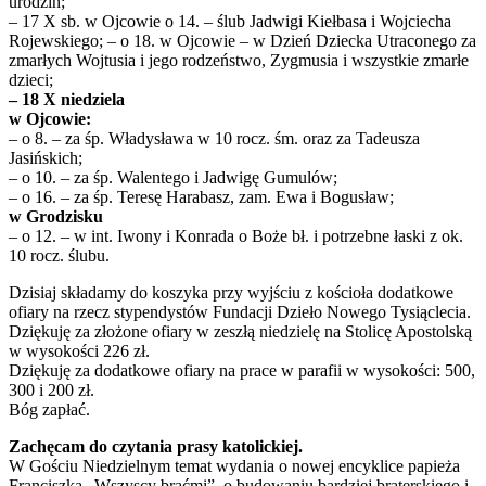
urodzin;
– 17 X sb. w Ojcowie o 14. – ślub Jadwigi Kiełbasa i Wojciecha
Rojewskiego; – o 18. w Ojcowie – w Dzień Dziecka Utraconego za
zmarłych Wojtusia i jego rodzeństwo, Zygmusia i wszystkie zmarłe
dzieci;
– 18 X niedziela
w Ojcowie:
– o 8. – za śp. Władysława w 10 rocz. śm. oraz za Tadeusza
Jasińskich;
– o 10. – za śp. Walentego i Jadwigę Gumulów;
– o 16. – za śp. Teresę Harabasz, zam. Ewa i Bogusław;
w Grodzisku
– o 12. – w int. Iwony i Konrada o Boże bł. i potrzebne łaski z ok.
10 rocz. ślubu.
Dzisiaj składamy do koszyka przy wyjściu z kościoła dodatkowe
ofiary na rzecz stypendystów Fundacji Dzieło Nowego Tysiąclecia.
Dziękuję za złożone ofiary w zeszłą niedzielę na Stolicę Apostolską
w wysokości 226 zł.
Dziękuję za dodatkowe ofiary na prace w parafii w wysokości: 500,
300 i 200 zł.
Bóg zapłać.
Zachęcam do czytania prasy katolickiej.
W Gościu Niedzielnym temat wydania o nowej encyklice papieża
Franciszka „Wszyscy braćmi”, o budowaniu bardziej braterskiego i