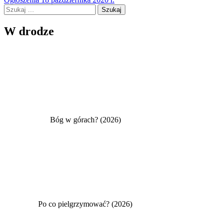
wpisu
Szukaj:
W drodze
Bóg w górach? (2026)
Po co pielgrzymować? (2026)