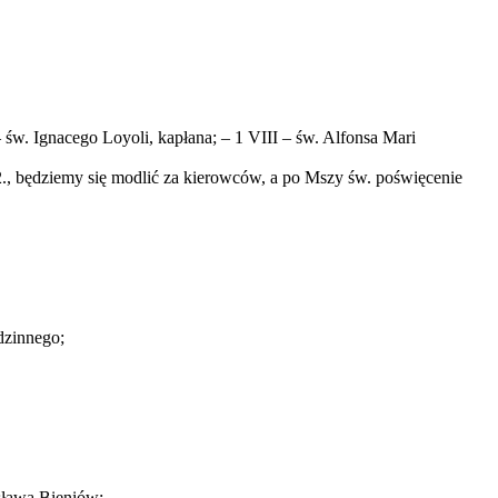
św. Ignacego Loyoli, kapłana; – 1 VIII – św. Alfonsa Mari
., będziemy się modlić za kierowców, a po Mszy św. poświęcenie
odzinnego;
esława Bieniów;