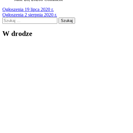
Nawigacja
Ogłoszenia 19 lipca 2020 r.
Ogłoszenia 2 sierpnia 2020 r.
wpisu
Szukaj:
W drodze