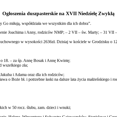
Ogłoszenia duszpasterskie na XVII Niedzielę Zwykłą
y Go miłują, współdziała we wszystkim dla ich dobra”.
enie Joachima i Anny, rodziców NMP; – 2 VII – św. Marty; – 31 VII – 
 Duchownego w wysokości 2636zł. Dzisiaj w kościele w Grodzisku o 12
e o 18. – za śp. Annę Bosak i Annę Kwintę;
d wszelkiego zła;
Jakuba i Adama oraz dla ich rodziców;
wa o Boże bł. i potrzebne łaski na dalsze lata życia małżeńskiego i r
skich w 50 rocz. ślubu, zam. dzieci i wnuki;
stazję, Helenę, Wincentego i Sylwestra Gajowczyków, Stanisławę i Cz