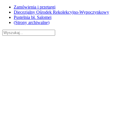
Skip
Zamówienia i przetargi
to
Diecezjalny Ośrodek Rekolekcyjno-Wypoczynkowy
content
Pustelnia bł. Salomei
(Strony archiwalne)