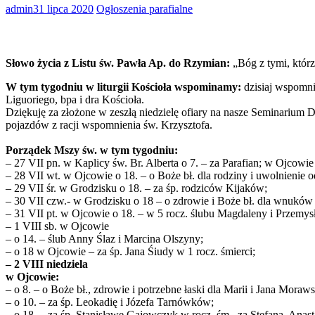
admin
31 lipca 2020
Ogłoszenia parafialne
Słowo życia z Listu św. Pawła Ap. do Rzymian:
„Bóg z tymi, którz
W tym tygodniu w liturgii Kościoła wspominamy:
dzisiaj wspomni
Liguoriego, bpa i dra Kościoła.
Dziękuję za złożone w zeszłą niedzielę ofiary na nasze Seminarium
pojazdów z racji wspomnienia św. Krzysztofa.
Porządek Mszy św. w tym tygodniu:
– 27 VII pn. w Kaplicy św. Br. Alberta o 7. – za Parafian; w Ojcowi
– 28 VII wt. w Ojcowie o 18. – o Boże bł. dla rodziny i uwolnienie o
– 29 VII śr. w Grodzisku o 18. – za śp. rodziców Kijaków;
– 30 VII czw.- w Grodzisku o 18 – o zdrowie i Boże bł. dla wnuków 
– 31 VII pt. w Ojcowie o 18. – w 5 rocz. ślubu Magdaleny i Przemysła
– 1 VIII sb. w Ojcowie
– o 14. – ślub Anny Ślaz i Marcina Olszyny;
– o 18 w Ojcowie – za śp. Jana Śiudy w 1 rocz. śmierci;
– 2 VIII niedziela
w Ojcowie:
– o 8. – o Boże bł., zdrowie i potrzebne łaski dla Marii i Jana Moraw
– o 10. – za śp. Leokadię i Józefa Tarnówków;
– o 18. – za śp. Stanisławę Gajowczyk w rocz. śm., za Stefana, Ana