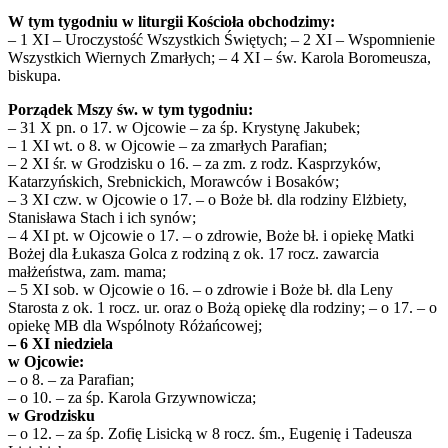
W tym tygodniu w liturgii Kościoła obchodzimy:
– 1 XI – Uroczystość Wszystkich Świętych; – 2 XI – Wspomnienie
Wszystkich Wiernych Zmarłych; – 4 XI – św. Karola Boromeusza,
biskupa.
Porządek Mszy św. w tym tygodniu:
– 31 X pn. o 17. w Ojcowie – za śp. Krystynę Jakubek;
– 1 XI wt. o 8. w Ojcowie – za zmarłych Parafian;
– 2 XI śr. w Grodzisku o 16. – za zm. z rodz. Kasprzyków,
Katarzyńskich, Srebnickich, Morawców i Bosaków;
– 3 XI czw. w Ojcowie o 17. – o Boże bł. dla rodziny Elżbiety,
Stanisława Stach i ich synów;
– 4 XI pt. w Ojcowie o 17. – o zdrowie, Boże bł. i opiekę Matki
Bożej dla Łukasza Golca z rodziną z ok. 17 rocz. zawarcia
małżeństwa, zam. mama;
– 5 XI sob. w Ojcowie o 16. – o zdrowie i Boże bł. dla Leny
Starosta z ok. 1 rocz. ur. oraz o Bożą opiekę dla rodziny; – o 17. – o
opiekę MB dla Wspólnoty Różańcowej;
– 6 XI niedziela
w Ojcowie:
– o 8. – za Parafian;
– o 10. – za śp. Karola Grzywnowicza;
w Grodzisku
– o 12. – za śp. Zofię Lisicką w 8 rocz. śm., Eugenię i Tadeusza