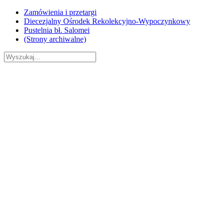
Skip
Zamówienia i przetargi
to
Diecezjalny Ośrodek Rekolekcyjno-Wypoczynkowy
content
Pustelnia bł. Salomei
(Strony archiwalne)