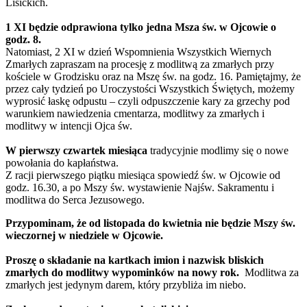
Lisickich.
1 XI będzie odprawiona tylko jedna Msza św. w Ojcowie o
godz. 8.
Natomiast, 2 XI w dzień Wspomnienia Wszystkich Wiernych
Zmarłych zapraszam na procesję z modlitwą za zmarłych przy
kościele w Grodzisku oraz na Mszę św. na godz. 16. Pamiętajmy, że
przez cały tydzień po Uroczystości Wszystkich Świętych, możemy
wyprosić łaskę odpustu – czyli odpuszczenie kary za grzechy pod
warunkiem nawiedzenia cmentarza, modlitwy za zmarłych i
modlitwy w intencji Ojca św.
W pierwszy czwartek miesiąca
tradycyjnie modlimy się o nowe
powołania do kapłaństwa.
Z racji pierwszego piątku miesiąca spowiedź św. w Ojcowie od
godz. 16.30, a po Mszy św. wystawienie Najśw. Sakramentu i
modlitwa do Serca Jezusowego.
Przypominam, że od listopada do kwietnia nie będzie Mszy św.
wieczornej w niedziele w Ojcowie.
Proszę o składanie na kartkach imion i nazwisk bliskich
zmarłych do modlitwy wypominków na nowy rok.
Modlitwa za
zmarłych jest jedynym darem, który przybliża im niebo.