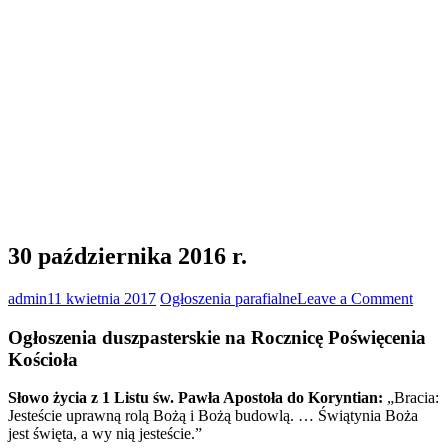
30 października 2016 r.
on
admin
11 kwietnia 2017
Ogłoszenia parafialne
Leave a Comment
30
paźdz
Ogłoszenia duszpasterskie na Rocznicę Poświęcenia
2016
Kościoła
r.
Słowo życia z 1 Listu św. Pawła Apostoła do Koryntian:
„Bracia:
Jesteście uprawną rolą Bożą i Bożą budowlą. … Świątynia Boża
jest święta, a wy nią jesteście.”