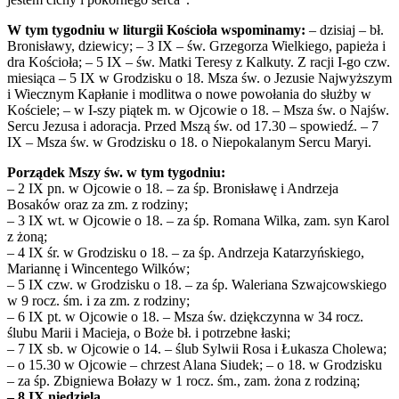
W tym tygodniu w liturgii Kościoła wspominamy:
– dzisiaj – bł.
Bronisławy, dziewicy; – 3 IX – św. Grzegorza Wielkiego, papieża i
dra Kościoła; – 5 IX – św. Matki Teresy z Kalkuty. Z racji I-go czw.
miesiąca – 5 IX w Grodzisku o 18. Msza św. o Jezusie Najwyższym
i Wiecznym Kapłanie i modlitwa o nowe powołania do służby w
Kościele; – w I-szy piątek m. w Ojcowie o 18. – Msza św. o Najśw.
Sercu Jezusa i adoracja. Przed Mszą św. od 17.30 – spowiedź. – 7
IX – Msza św. w Grodzisku o 18. o Niepokalanym Sercu Maryi.
Porządek Mszy św. w tym tygodniu:
– 2 IX pn. w Ojcowie o 18. – za śp. Bronisławę i Andrzeja
Bosaków oraz za zm. z rodziny;
– 3 IX wt. w Ojcowie o 18. – za śp. Romana Wilka, zam. syn Karol
z żoną;
– 4 IX śr. w Grodzisku o 18. – za śp. Andrzeja Katarzyńskiego,
Mariannę i Wincentego Wilków;
– 5 IX czw. w Grodzisku o 18. – za śp. Waleriana Szwajcowskiego
w 9 rocz. śm. i za zm. z rodziny;
– 6 IX pt. w Ojcowie o 18. – Msza św. dziękczynna w 34 rocz.
ślubu Marii i Macieja, o Boże bł. i potrzebne łaski;
– 7 IX sb. w Ojcowie o 14. – ślub Sylwii Rosa i Łukasza Cholewa;
– o 15.30 w Ojcowie – chrzest Alana Siudek; – o 18. w Grodzisku
– za śp. Zbigniewa Bołazy w 1 rocz. śm., zam. żona z rodziną;
– 8 IX niedziela