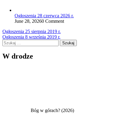
Ogłoszenia 28 czerwca 2026 r.
June 28, 2026
0 Comment
Nawigacja
Ogłoszenia 25 sierpnia 2019 r.
Ogłoszenia 8 września 2019 r.
wpisu
Szukaj:
W drodze
Bóg w górach? (2026)