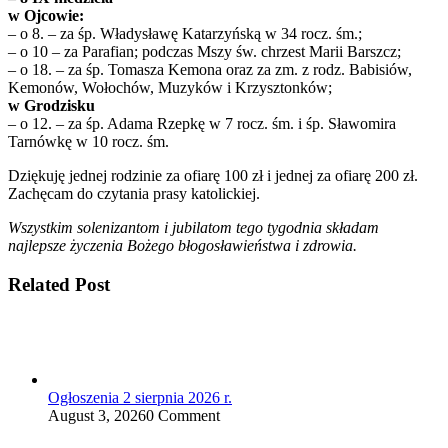
w Ojcowie:
– o 8. – za śp. Władysławę Katarzyńską w 34 rocz. śm.;
– o 10 – za Parafian; podczas Mszy św. chrzest Marii Barszcz;
– o 18. – za śp. Tomasza Kemona oraz za zm. z rodz. Babisiów,
Kemonów, Wołochów, Muzyków i Krzysztonków;
w Grodzisku
– o 12. – za śp. Adama Rzepkę w 7 rocz. śm. i śp. Sławomira
Tarnówkę w 10 rocz. śm.
Dziękuję jednej rodzinie za ofiarę 100 zł i jednej za ofiarę 200 zł.
Zachęcam do czytania prasy katolickiej.
Wszystkim solenizantom i jubilatom tego tygodnia składam
najlepsze życzenia Bożego błogosławieństwa i zdrowia.
Related Post
Ogłoszenia 2 sierpnia 2026 r.
August 3, 2026
0 Comment