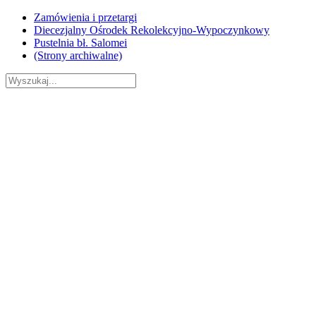
Skip
Zamówienia i przetargi
to
Diecezjalny Ośrodek Rekolekcyjno-Wypoczynkowy
content
Pustelnia bł. Salomei
(Strony archiwalne)