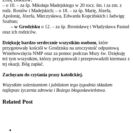
– o 10. – za śp. Mikołaja Madejskiego w 20 rocz. śm. i za zm. z
rodz. Rosiów i Madejskich; – o 18. – za śp. Marię, Józefa,
Apolonię, Józefa, Mieczysława, Edwarda Kopcińskich i Jadwigę
Szafran;
– w Grodzisku
o 12. – za śp. Bronisławę i Władysława Pasiud
oraz ich rodziców.
Dziękuję bardzo serdecznie wszystkim osobom
, które
przygotowały kościół w Grodzisku na uroczystość odpustową
Wniebowzięcia NMP
oraz za pomoc podczas Mszy św. Dziękuję
też tym wszystkim, którzy przygotowali i przeprowadzili kiermasz z
tej okazji. Bóg zapłać.
Zachęcam do czytania prasy katolickiej.
Wszystkim solenizantom i jubilatom tego tygodnia składam
najlepsze życzenia zdrowia i Bożego błogosławieństwa.
Related Post