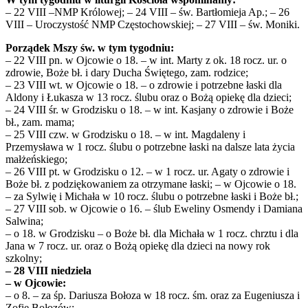
– 22 VIII –NMP Królowej; – 24 VIII – św. Bartłomieja Ap.; – 26
VIII – Uroczystość NMP Częstochowskiej; – 27 VIII – św. Moniki.
Porządek Mszy św. w tym tygodniu:
– 22 VIII pn. w Ojcowie o 18. – w int. Marty z ok. 18 rocz. ur. o
zdrowie, Boże bł. i dary Ducha Świętego, zam. rodzice;
– 23 VIII wt. w Ojcowie o 18. – o zdrowie i potrzebne łaski dla
Aldony i Łukasza w 13 rocz. ślubu oraz o Bożą opiekę dla dzieci;
– 24 VIII śr. w Grodzisku o 18. – w int. Kasjany o zdrowie i Boże
bł., zam. mama;
– 25 VIII czw. w Grodzisku o 18. – w int. Magdaleny i
Przemysława w 1 rocz. ślubu o potrzebne łaski na dalsze lata życia
małżeńskiego;
– 26 VIII pt. w Grodzisku o 12. – w 1 rocz. ur. Agaty o zdrowie i
Boże bł. z podziękowaniem za otrzymane łaski; – w Ojcowie o 18.
– za Sylwię i Michała w 10 rocz. ślubu o potrzebne łaski i Boże bł.;
– 27 VIII sob. w Ojcowie o 16. – ślub Eweliny Osmendy i Damiana
Salwina;
– o 18. w Grodzisku – o Boże bł. dla Michała w 1 rocz. chrztu i dla
Jana w 7 rocz. ur. oraz o Bożą opiekę dla dzieci na nowy rok
szkolny;
– 28 VIII niedziela
– w Ojcowie:
– o 8. – za śp. Dariusza Bołoza w 18 rocz. śm. oraz za Eugeniusza i
Zofię Bołozów;