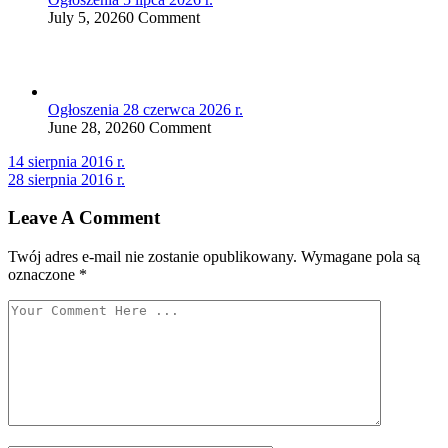
July 5, 2026
0 Comment
Ogłoszenia 28 czerwca 2026 r.
June 28, 2026
0 Comment
Nawigacja
14 sierpnia 2016 r.
28 sierpnia 2016 r.
wpisu
Leave A Comment
Twój adres e-mail nie zostanie opublikowany.
Wymagane pola są
oznaczone
*