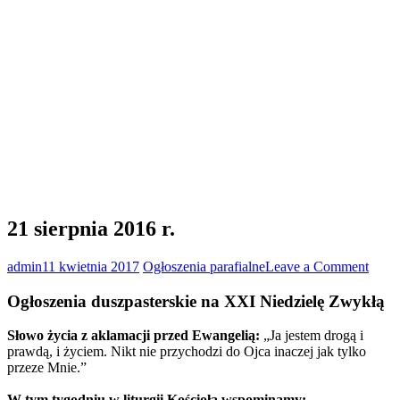
21 sierpnia 2016 r.
on
admin
11 kwietnia 2017
Ogłoszenia parafialne
Leave a Comment
21
sierp
Ogłoszenia duszpasterskie na XXI Niedzielę Zwykłą
2016
r.
Słowo życia z aklamacji przed Ewangelią:
„Ja jestem drogą i
prawdą, i życiem. Nikt nie przychodzi do Ojca inaczej jak tylko
przeze Mnie.”
W tym tygodniu w liturgii Kościoła wspominamy: