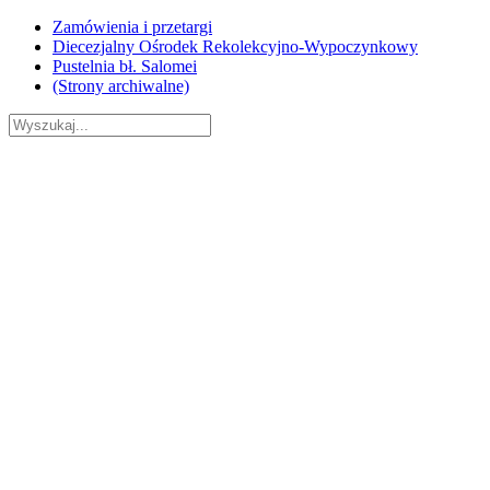
Skip
Zamówienia i przetargi
to
Diecezjalny Ośrodek Rekolekcyjno-Wypoczynkowy
content
Pustelnia bł. Salomei
(Strony archiwalne)