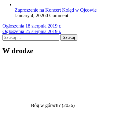
Zaproszenie na Koncert Kolęd w Ojcowie
January 4, 2026
0 Comment
Nawigacja
Ogłoszenia 18 sierpnia 2019 r.
Ogłoszenia 25 sierpnia 2019 r.
wpisu
Szukaj:
W drodze
Bóg w górach? (2026)