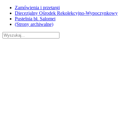
Skip
Zamówienia i przetargi
to
Diecezjalny Ośrodek Rekolekcyjno-Wypoczynkowy
content
Pustelnia bł. Salomei
(Strony archiwalne)