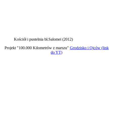
Kościół i pustelnia bł.Salomei (2012)
Projekt "100.000 Kilometrów z marszu"
Grodzisko i Ojców (link
do YT)