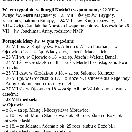
W tym tygodniu w liturgii Kościoła wspominamy:
22 VII –
święto św. Marii Magdaleny; – 23 VII – święto św. Brygidy,
zakonnicy, patronki Europy; – 24 VII – św. Kingi, dziewicy; – 25
VII – święto św. Jakuba Apostoła i wspomnienie św. Krzysztofa; 26
VII – św. Joachima i Anny, rodziców NMP.
Porządek Mszy św. w tym tygodniu:
– 22 VII pn. w Kaplicy św. Br. Alberta o 7. – za Parafian; – w
Ojcowie o 18. – za śp. Władysławę i Józefa Madejskich;
– 23 VII wt. w Ojcowie o 18. – za śp. Józefa i Walerię Banaś;
– 24 VII śr. w Grodzisku o 18. – za śp. Martę Blasińską, zam. Ewa
z rodziną;
– 25 VII czw. w Grodzisku o 18. – za śp. Salomeę Komęzę;
– 26 VII pt. w Grodzisku o 17. – o Boże bł. i zdrowie dla Regelindy
– Anny z ok. imienin i rocznicy chrztu;
– 27 VII sb. w Ojcowie o 18. – za śp. Albinę Wolak, zam. siostra z
dziećmi;
– 28 VII niedziela
w Ojcowie:
– o 8. – za śp. Martę i Mieczysława Morawiec;
– o 10 – w int. Marii i Stanisława z ok. 40 rocz. ślubu o Boże bł. i
potrzebne łaski;
– o 18. – za Jolantę i Adama z ok. 25 rocz. ślubu o Boże bł. i
potrzebne łaski, zam. dzieci i rodzice;