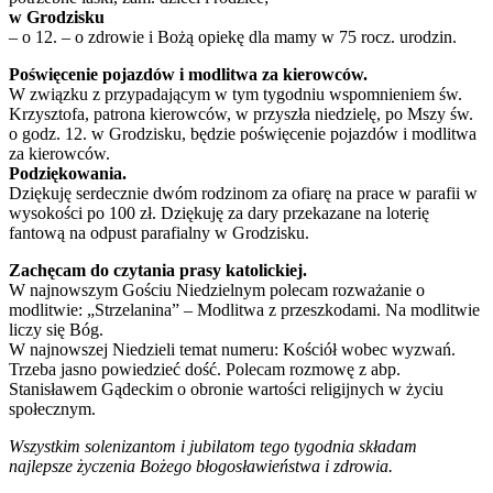
w Grodzisku
– o 12. – o zdrowie i Bożą opiekę dla mamy w 75 rocz. urodzin.
Poświęcenie pojazdów i modlitwa za kierowców.
W związku z przypadającym w tym tygodniu wspomnieniem św.
Krzysztofa, patrona kierowców, w przyszła niedzielę, po Mszy św.
o godz. 12. w Grodzisku, będzie poświęcenie pojazdów i modlitwa
za kierowców.
Podziękowania.
Dziękuję serdecznie dwóm rodzinom za ofiarę na prace w parafii w
wysokości po 100 zł. Dziękuję za dary przekazane na loterię
fantową na odpust parafialny w Grodzisku.
Zachęcam do czytania prasy katolickiej.
W najnowszym Gościu Niedzielnym polecam rozważanie o
modlitwie: „Strzelanina” – Modlitwa z przeszkodami. Na modlitwie
liczy się Bóg.
W najnowszej Niedzieli temat numeru: Kościół wobec wyzwań.
Trzeba jasno powiedzieć dość. Polecam rozmowę z abp.
Stanisławem Gądeckim o obronie wartości religijnych w życiu
społecznym.
Wszystkim solenizantom i jubilatom tego tygodnia składam
najlepsze życzenia Bożego błogosławieństwa i zdrowia.