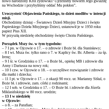
nowo narodzony Król żydowski? Ujrzeliśmy bowiem Jego gwiazdę
na Wschodzie i przybyliśmy oddać Mu pokłon”.
Uroczystość Objawienia Pańskiego, to dzień modlitw w intencji
misji.
Obchodzimy dzisiaj – Światowy Dzień Misyjny Dzieci i święto
Papieskiego Dzieła Misyjnego Dzieci, ustanowił je w 1950 roku
papież Pius XII.
W przyszłą niedzielę obchodzimy święto Chrztu Pańskiego.
Porządek Mszy św. w tym tygodniu:
– 7 I pn. w Ojcowie o 17. – o zdrowie i Boże bł. dla Stanisławy;
– 8 I wt. Msza św. tylko rano o 7. w Kaplicy św. Br. Alberta – za śp.
Irenę;
– 9 I śr. w Grodzisku o 17. – o Boże bł., opiekę MB i zdrowie dla
Anny i Dariusza na nowy rok;
– 10 I czw. w Ojcowie o 18. – o szczęśliwe rozwiązanie i zdrowie
dla matki i dziecka;
– 11 I pt. w Ojcowie o 17. – z okazji 90 rocz. ur. Marianny Siśtal, o
Boże bł. i zdrowie, zam. córki z rodzinami;
– 12 I sob. w Grodzisku o 17. – O Boże bł. i zdrowie dla Józefa
Miklasińskiego w 80 rocz. urodzin;
– 13 I w niedzielę
w Ojcowie:
– o 8. – za Parafian;