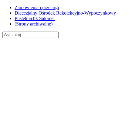
Skip
Zamówienia i przetargi
to
Diecezjalny Ośrodek Rekolekcyjno-Wypoczynkowy
content
Pustelnia bł. Salomei
(Strony archiwalne)