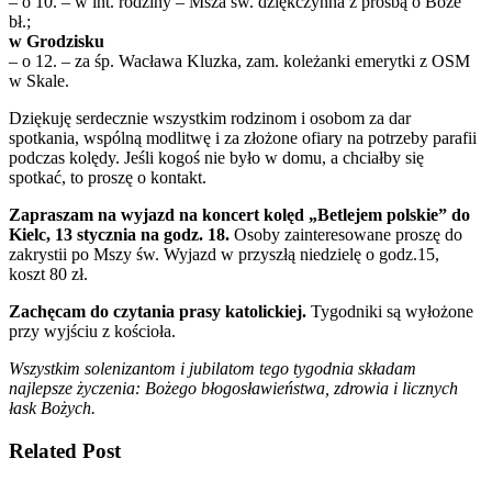
– o 10. – w int. rodziny – Msza św. dziękczynna z prośbą o Boże
bł.;
w Grodzisku
– o 12. – za śp. Wacława Kluzka, zam. koleżanki emerytki z OSM
w Skale.
Dziękuję serdecznie wszystkim rodzinom i osobom za dar
spotkania, wspólną modlitwę i za złożone ofiary na potrzeby parafii
podczas kolędy. Jeśli kogoś nie było w domu, a chciałby się
spotkać, to proszę o kontakt.
Zapraszam na wyjazd na koncert kolęd „Betlejem polskie” do
Kielc, 13 stycznia na godz. 18.
Osoby zainteresowane proszę do
zakrystii po Mszy św. Wyjazd w przyszłą niedzielę o godz.15,
koszt 80 zł.
Zachęcam do czytania prasy katolickiej.
Tygodniki są wyłożone
przy wyjściu z kościoła.
Wszystkim solenizantom i jubilatom tego tygodnia składam
najlepsze życzenia: Bożego błogosławieństwa, zdrowia i licznych
łask Bożych.
Related Post