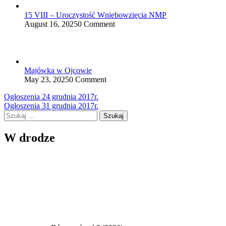
15 VIII – Uroczystość Wniebowzięcia NMP
August 16, 2025
0 Comment
Majówka w Ojcowie
May 23, 2025
0 Comment
Nawigacja
Ogłoszenia 24 grudnia 2017r.
Ogłoszenia 31 grudnia 2017r.
wpisu
Szukaj:
W drodze