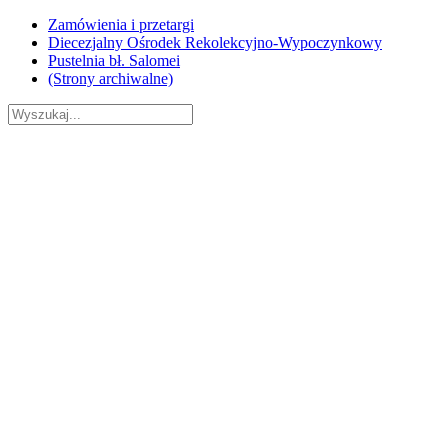
Skip
Zamówienia i przetargi
to
Diecezjalny Ośrodek Rekolekcyjno-Wypoczynkowy
content
Pustelnia bł. Salomei
(Strony archiwalne)