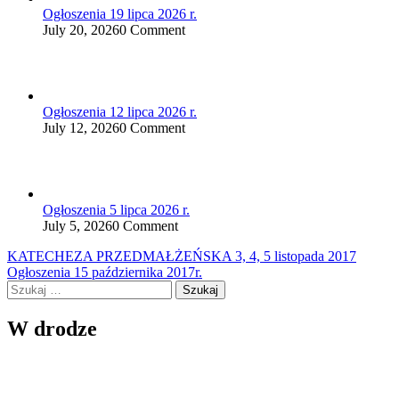
Ogłoszenia 19 lipca 2026 r.
July 20, 2026
0 Comment
Ogłoszenia 12 lipca 2026 r.
July 12, 2026
0 Comment
Ogłoszenia 5 lipca 2026 r.
July 5, 2026
0 Comment
Nawigacja
KATECHEZA PRZEDMAŁŻEŃSKA 3, 4, 5 listopada 2017
Ogłoszenia 15 października 2017r.
wpisu
Szukaj:
W drodze