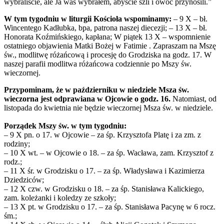
wybraliście, ale Ja was wybrałem, abyście szli i owoc przynosili.”
W tym tygodniu w liturgii Kościoła wspominamy:
– 9 X – bł.
Wincentego Kadłubka, bpa, patrona naszej diecezji; – 13 X – bł.
Honorata Koźmińskiego, kapłana; W piątek 13 X – wspomnienie
ostatniego objawienia Matki Bożej w Fatimie . Zapraszam na Mszę
św., modlitwę różańcową i procesję do Grodziska na godz. 17. W
naszej parafii modlitwa różańcowa codziennie po Mszy św.
wieczornej.
Przypominam, że w październiku w niedziele Msza św.
wieczorna jest odprawiana w Ojcowie o godz. 16.
Natomiast, od
listopada do kwietnia nie będzie wieczornej Msza św. w niedziele.
Porządek Mszy św. w tym tygodniu:
– 9 X pn. o 17. w Ojcowie – za śp. Krzysztofa Platę i za zm. z
rodziny;
– 10 X wt. – w Ojcowie o 18. – za śp. Wacława, zam. Krzysztof z
rodz.;
– 11 X śr. w Grodzisku o 17. – za śp. Władysława i Kazimierza
Dziedziców;
– 12 X czw. w Grodzisku o 18. – za śp. Stanisława Kalickiego,
zam. koleżanki i koledzy ze szkoły;
– 13 X pt. w Grodzisku o 17. – za śp. Stanisława Pacynę w 6 rocz.
śm.;