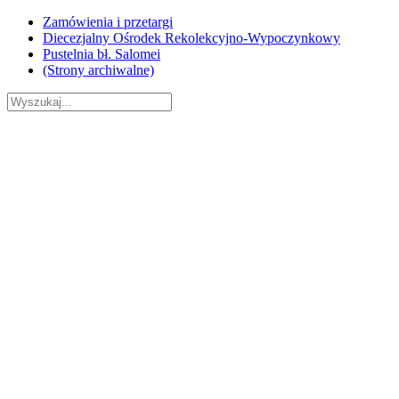
Skip
Zamówienia i przetargi
to
Diecezjalny Ośrodek Rekolekcyjno-Wypoczynkowy
content
Pustelnia bł. Salomei
(Strony archiwalne)