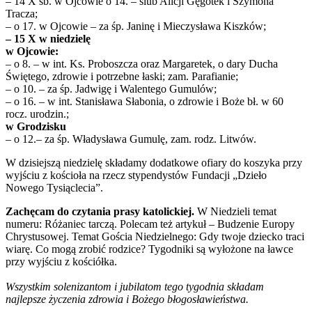
– 14 X sb. w Ojcowie o 14. – ślub Alicji Gęgotek i Szymona
Tracza;
– o 17. w Ojcowie – za śp. Janinę i Mieczysława Kiszków;
– 15 X w niedzielę
w Ojcowie:
– o 8. – w int. Ks. Proboszcza oraz Margaretek, o dary Ducha
Świętego, zdrowie i potrzebne łaski; zam. Parafianie;
– o 10. – za śp. Jadwigę i Walentego Gumulów;
– o 16. – w int. Stanisława Słabonia, o zdrowie i Boże bł. w 60
rocz. urodzin.;
w Grodzisku
– o 12.– za śp. Władysława Gumulę, zam. rodz. Litwów.
W dzisiejszą niedzielę składamy dodatkowe ofiary do koszyka przy
wyjściu z kościoła na rzecz stypendystów Fundacji „Dzieło
Nowego Tysiąclecia”.
Zachęcam do czytania prasy katolickiej.
W Niedzieli temat
numeru: Różaniec tarczą. Polecam też artykuł – Budzenie Europy
Chrystusowej. Temat Gościa Niedzielnego: Gdy twoje dziecko traci
wiarę. Co mogą zrobić rodzice? Tygodniki są wyłożone na ławce
przy wyjściu z kościółka.
Wszystkim solenizantom i jubilatom tego tygodnia składam
najlepsze życzenia zdrowia i Bożego błogosławieństwa.