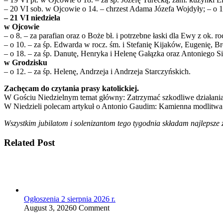
– 20 VI sob. w Ojcowie o 14. – chrzest Adama Józefa Wojdyły; – o 1
– 21 VI niedziela
w Ojcowie
– o 8. – za parafian oraz o Boże bł. i potrzebne łaski dla Ewy z ok. ro
– o 10. – za śp. Edwarda w rocz. śm. i Stefanię Kijaków, Eugenię, B
– o 18. – za śp. Danutę, Henryka i Helenę Gałązka oraz Antoniego Si
w Grodzisku
– o 12. – za śp. Helenę, Andrzeja i Andrzeja Starczyńskich.
Zachęcam do czytania prasy katolickiej.
W Gościu Niedzielnym temat główny: Zatrzymać szkodliwe działania
W Niedzieli polecam artykuł o Antonio Gaudim: Kamienna modlitwa
Wszystkim jubilatom i solenizantom tego tygodnia składam najlepsze ż
Related Post
Ogłoszenia 2 sierpnia 2026 r.
August 3, 2026
0 Comment