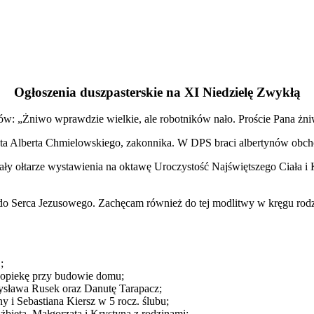
Ogłoszenia duszpasterskie na XI Niedzielę Zwykłą
ów: „Żniwo wprawdzie wielkie, ale robotników nało. Proście Pana żn
ata Alberta Chmielowskiego, zakonnika. W DPS braci albertynów obch
ły ołtarze wystawienia na oktawę Uroczystość Najświętszego Ciała i
ą do Serca Jezusowego. Zachęcam również do tej modlitwy w kręgu rod
;
i opiekę przy budowie domu;
adysława Rusek oraz Danutę Tarapacz;
y i Sebastiana Kiersz w 5 rocz. ślubu;
żbieta, Małgorzata i Krystyna z rodzinami;