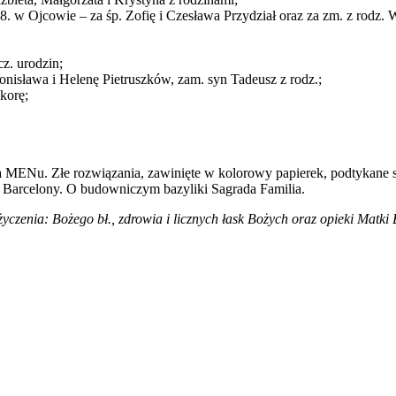
8. w Ojcowie – za śp. Zofię i Czesława Przydział oraz za zm. z rodz.
cz. urodzin;
ronisława i Helenę Pietruszków, zam. syn Tadeusz z rodz.;
korę;
 MENu. Złe rozwiązania, zawinięte w kolorowy papierek, podtykane s
 Barcelony. O budowniczym bazyliki Sagrada Familia.
yczenia: Bożego bł., zdrowia i licznych łask Bożych oraz opieki Matki 