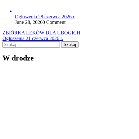
Ogłoszenia 28 czerwca 2026 r.
June 28, 2026
0 Comment
Nawigacja
ZBIÓRKA LEKÓW DLA UBOGICH
Ogłoszenia 21 czerwca 2026 r.
wpisu
Szukaj:
W drodze