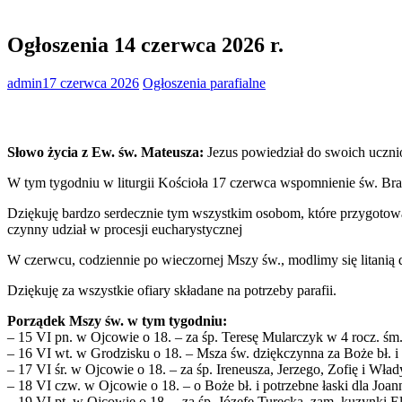
Ogłoszenia 14 czerwca 2026 r.
admin
17 czerwca 2026
Ogłoszenia parafialne
Słowo życia z Ew. św. Mateusza:
Jezus powiedział do swoich uczni
W tym tygodniu w liturgii Kościoła 17 czerwca wspomnienie św. Br
Dziękuję bardzo serdecznie tym wszystkim osobom, które przygotowa
czynny udział w procesji eucharystycznej
W czerwcu, codziennie po wieczornej Mszy św., modlimy się litani
Dziękuję za wszystkie ofiary składane na potrzeby parafii.
Porządek Mszy św. w tym tygodniu:
– 15 VI pn. w Ojcowie o 18. – za śp. Teresę Mularczyk w 4 rocz. śm.
– 16 VI wt. w Grodzisku o 18. – Msza św. dziękczynna za Boże bł. 
– 17 VI śr. w Ojcowie o 18. – za śp. Ireneusza, Jerzego, Zofię i Wł
– 18 VI czw. w Ojcowie o 18. – o Boże bł. i potrzebne łaski dla Joann
– 19 VI pt. w Ojcowie o 18. – za śp. Józefę Turecką, zam. kuzynki El