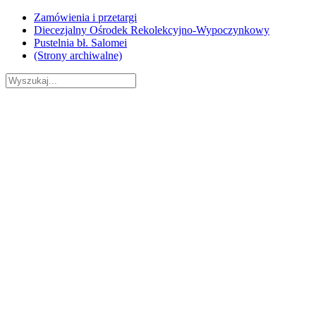
Skip
Zamówienia i przetargi
to
Diecezjalny Ośrodek Rekolekcyjno-Wypoczynkowy
content
Pustelnia bł. Salomei
(Strony archiwalne)