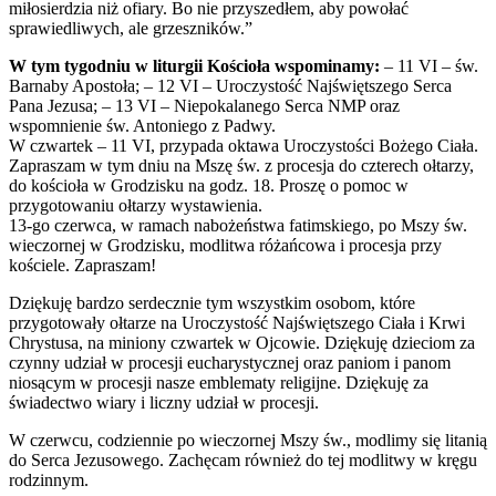
miłosierdzia niż ofiary. Bo nie przyszedłem, aby powołać
sprawiedliwych, ale grzeszników.”
W tym tygodniu w liturgii Kościoła wspominamy:
– 11 VI – św.
Barnaby Apostoła; – 12 VI – Uroczystość Najświętszego Serca
Pana Jezusa; – 13 VI – Niepokalanego Serca NMP oraz
wspomnienie św. Antoniego z Padwy.
W czwartek – 11 VI, przypada oktawa Uroczystości Bożego Ciała.
Zapraszam w tym dniu na Mszę św. z procesja do czterech ołtarzy,
do kościoła w Grodzisku na godz. 18. Proszę o pomoc w
przygotowaniu ołtarzy wystawienia.
13-go czerwca, w ramach nabożeństwa fatimskiego, po Mszy św.
wieczornej w Grodzisku, modlitwa różańcowa i procesja przy
kościele. Zapraszam!
Dziękuję bardzo serdecznie tym wszystkim osobom, które
przygotowały ołtarze na Uroczystość Najświętszego Ciała i Krwi
Chrystusa, na miniony czwartek w Ojcowie. Dziękuję dzieciom za
czynny udział w procesji eucharystycznej oraz paniom i panom
niosącym w procesji nasze emblematy religijne. Dziękuję za
świadectwo wiary i liczny udział w procesji.
W czerwcu, codziennie po wieczornej Mszy św., modlimy się litanią
do Serca Jezusowego. Zachęcam również do tej modlitwy w kręgu
rodzinnym.