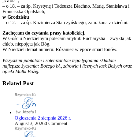
„Grota”;
– o 18. – za śp. Krystynę i Tadeusza Błachno, Marię, Stanisława i
Franciszka Opalskich;
w Grodzisku
– o 12. – za śp. Kazimierza Starczyńskiego, zam. żona z dziećmi.
Zachęcam do czytania prasy katolickiej.
W Gościu Niedzielnym polecam artykuł: Eucharystia – zwykła jak
chleb, niepojęta jak Bóg.
W Niedzieli temat numeru: Różaniec w epoce smart fonów.
Wszystkim jubilatom i solenizantom tego tygodnia składam
najlepsze życzenia: Bożego bł., zdrowia i licznych łask Bożych oraz
opieki Matki Bożej.
Related Post
Ogłoszenia 2 sierpnia 2026 r.
August 3, 2026
0 Comment