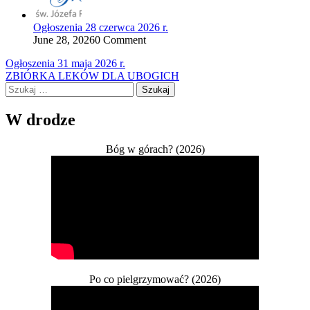
Ogłoszenia 28 czerwca 2026 r.
June 28, 2026
0 Comment
Nawigacja
Ogłoszenia 31 maja 2026 r.
ZBIÓRKA LEKÓW DLA UBOGICH
wpisu
Szukaj:
W drodze
Bóg w górach? (2026)
Po co pielgrzymować? (2026)