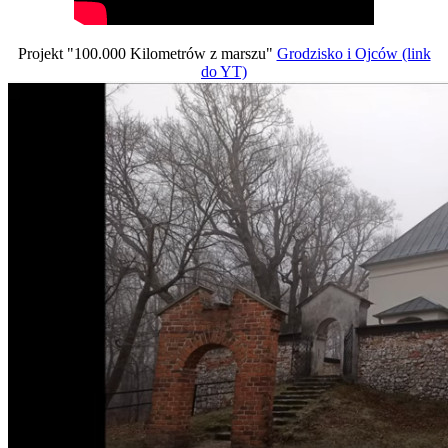
Projekt "100.000 Kilometrów z marszu"
Grodzisko i Ojców (link
do YT)