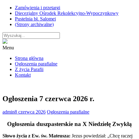
Skip
Zamówienia i przetargi
to
Diecezjalny Ośrodek Rekolekcyjno-Wypoczynkowy
content
Pustelnia bł. Salomei
(Strony archiwalne)
Menu
Strona główna
Ogłoszenia parafialne
Z życia Parafii
Kontakt
Ogłoszenia 7 czerwca 2026 r.
admin
8 czerwca 2026
Ogłoszenia parafialne
Ogłoszenia duszpasterskie na X Niedzielę Zwykłą
Słowo życia z Ew. św. Mateusza:
Jezus powiedział: „Chcę raczej