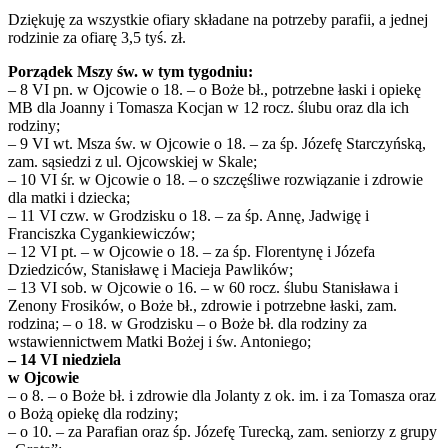
Dziękuję za wszystkie ofiary składane na potrzeby parafii, a jednej
rodzinie za ofiarę 3,5 tyś. zł.
Porządek Mszy św. w tym tygodniu:
– 8 VI pn. w Ojcowie o 18. – o Boże bł., potrzebne łaski i opiekę
MB dla Joanny i Tomasza Kocjan w 12 rocz. ślubu oraz dla ich
rodziny;
– 9 VI wt. Msza św. w Ojcowie o 18. – za śp. Józefę Starczyńską,
zam. sąsiedzi z ul. Ojcowskiej w Skale;
– 10 VI śr. w Ojcowie o 18. – o szczęśliwe rozwiązanie i zdrowie
dla matki i dziecka;
– 11 VI czw. w Grodzisku o 18. – za śp. Annę, Jadwigę i
Franciszka Cygankiewiczów;
– 12 VI pt. – w Ojcowie o 18. – za śp. Florentynę i Józefa
Dziedziców, Stanisławę i Macieja Pawlików;
– 13 VI sob. w Ojcowie o 16. – w 60 rocz. ślubu Stanisława i
Zenony Frosików, o Boże bł., zdrowie i potrzebne łaski, zam.
rodzina; – o 18. w Grodzisku – o Boże bł. dla rodziny za
wstawiennictwem Matki Bożej i św. Antoniego;
– 14 VI niedziela
w Ojcowie
– o 8. – o Boże bł. i zdrowie dla Jolanty z ok. im. i za Tomasza oraz
o Bożą opiekę dla rodziny;
– o 10. – za Parafian oraz śp. Józefę Turecką, zam. seniorzy z grupy