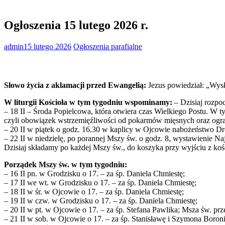
Ogłoszenia 15 lutego 2026 r.
admin
15 lutego 2026
Ogłoszenia parafialne
Słowo życia z aklamacji przed Ewangelią:
Jezus powiedział: „Wysł
W liturgii Kościoła w tym tygodniu wspominamy:
– Dzisiaj rozp
– 18 II – Środa Popielcowa, która otwiera czas Wielkiego Postu. W
czyli obowiązek wstrzemięźliwości od pokarmów mięsnych oraz ogran
– 20 II w piątek o godz. 16.30 w kaplicy w Ojcowie nabożeństwo D
– 22 II w niedzielę, po porannej Mszy św. o godz. 8, wystawienie N
Dzisiaj składamy po każdej Mszy św., do koszyka przy wyjściu z koś
Porządek Mszy św. w tym tygodniu:
– 16 II pn. w Grodzisku o 17. – za śp. Daniela Chmiestę;
– 17 II we wt. w Grodzisku o 17. – za śp. Daniela Chmiestę;
– 18 II w śr. w Ojcowie o 17. – za śp. Daniela Chmiestę;
– 19 II w czw. w Grodzisku o 17. – za śp. Daniela Chmiestę;
– 20 II w pt. w Ojcowie o 17. – za śp. Stefana Pawlika; Msza św. prz
– 21 II w sob. w Ojcowie o 17. – za śp. Stanisławę i Szymona Boron