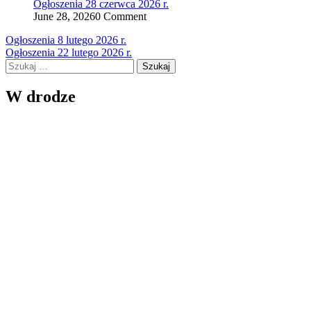
Ogłoszenia 28 czerwca 2026 r.
June 28, 2026
0 Comment
Nawigacja
Ogłoszenia 8 lutego 2026 r.
Ogłoszenia 22 lutego 2026 r.
wpisu
Szukaj:
W drodze