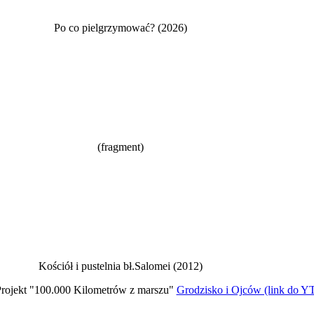
Po co pielgrzymować? (2026)
(fragment)
Kościół i pustelnia bł.Salomei (2012)
rojekt "100.000 Kilometrów z marszu"
Grodzisko i Ojców (link do Y