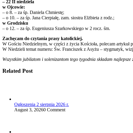
– 22 II niedziela
w Ojcowie:
– o 8. – za śp. Daniela Chmiestę;
– o 10. – za śp. Jana Cierpiałę, zam. siostra Elżbieta z rodz.;
w Grodzisku
– o 12. – za śp. Eugeniusza Szarkowskiego w 2 rocz. śm.
Zachęcam do czytania prasy katolickiej.
W Gościu Niedzielnym, w części z życia Kościoła, polecam artykuł 
W Niedzieli temat numeru: Św. Franciszek z Asyżu – stygmatyk, wizj
Wszystkim jubilatom i solenizantom tego tygodnia składam najlepsze 
Related Post
Ogłoszenia 2 sierpnia 2026 r.
August 3, 2026
0 Comment