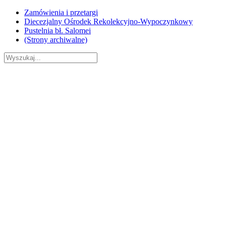
Skip
Zamówienia i przetargi
to
Diecezjalny Ośrodek Rekolekcyjno-Wypoczynkowy
content
Pustelnia bł. Salomei
(Strony archiwalne)