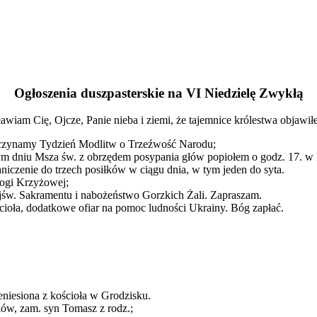
Ogłoszenia duszpasterskie na VI Niedzielę Zwykłą
awiam Cię, Ojcze, Panie nieba i ziemi, że tajemnice królestwa objawił
oczynamy Tydzień Modlitw o Trzeźwość Narodu;
 tym dniu Msza św. z obrzędem posypania głów popiołem o godz. 17. w
iczenie do trzech posiłków w ciągu dnia, w tym jeden do syta.
rogi Krzyżowej;
ajśw. Sakramentu i nabożeństwo Gorzkich Żali. Zapraszam.
cioła, dodatkowe ofiar na pomoc ludności Ukrainy. Bóg zapłać.
eniesiona z kościoła w Grodzisku.
iów, zam. syn Tomasz z rodz.;