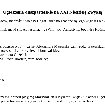
Ogłoszenia duszpasterskie na XXI Niedzielę Zwykłą
actw, mądrości i wiedzy Boga! Jakże niezbadane są Jego wyroki i nie 
oniki, matki św. Augustyna; – 28VIII – św. Augustyna, bpa i dra Kości
w Grodzisku o 18. – za śp. Aleksandrę Majewską, zam. rodz. Gajewskich
 rocz. śm. i za Zbigniewa Domagalskiego;
Kazimiera Gużeńska;
w 1 rocz. urodzin, zam. rodzice;
 bł.;
zy św. chrzest przyjmą Maksymilian Krzysztof Świątek i Kacper Cięci
 i potrzebne łaski w życiu małżeńskim i rodzinnym, zam. rodzice;