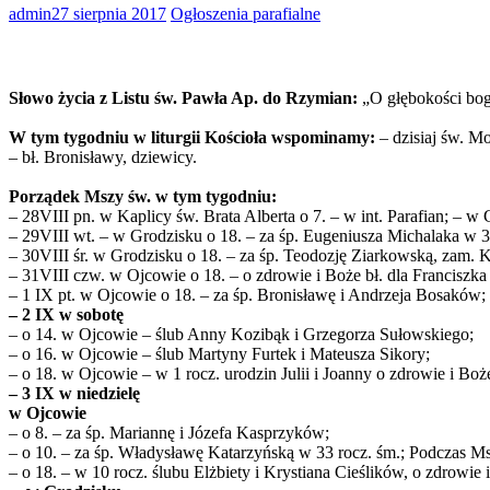
admin
27 sierpnia 2017
Ogłoszenia parafialne
Słowo życia z Listu św. Pawła Ap. do Rzymian:
„O głębokości bog
W tym tygodniu w liturgii Kościoła wspominamy:
– dzisiaj św. M
– bł. Bronisławy, dziewicy.
Porządek Mszy św. w tym tygodniu:
– 28VIII pn. w Kaplicy św. Brata Alberta o 7. – w int. Parafian; – 
– 29VIII wt. – w Grodzisku o 18. – za śp. Eugeniusza Michalaka w 3
– 30VIII śr. w Grodzisku o 18. – za śp. Teodozję Ziarkowską, zam. 
– 31VIII czw. w Ojcowie o 18. – o zdrowie i Boże bł. dla Franciszka 
– 1 IX pt. w Ojcowie o 18. – za śp. Bronisławę i Andrzeja Bosaków;
– 2 IX w sobotę
– o 14. w Ojcowie – ślub Anny Kozibąk i Grzegorza Sułowskiego;
– o 16. w Ojcowie – ślub Martyny Furtek i Mateusza Sikory;
– o 18. w Ojcowie – w 1 rocz. urodzin Julii i Joanny o zdrowie i Boże
– 3 IX w niedzielę
w Ojcowie
– o 8. – za śp. Mariannę i Józefa Kasprzyków;
– o 10. – za śp. Władysławę Katarzyńską w 33 rocz. śm.; Podczas Ms
– o 18. – w 10 rocz. ślubu Elżbiety i Krystiana Cieślików, o zdrowie