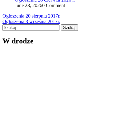
June 28, 2026
0 Comment
Nawigacja
Ogłoszenia 20 sierpnia 2017r.
Ogłoszenia 3 września 2017r.
wpisu
Szukaj:
W drodze