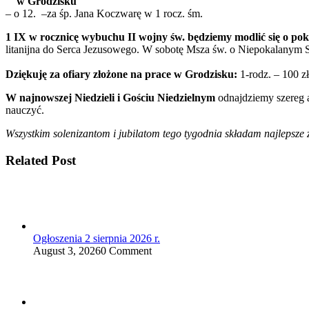
w Grodzisku
– o 12. –za śp. Jana Koczwarę w 1 rocz. śm.
1 IX w rocznicę wybuchu II wojny św. będziemy modlić się o pokó
litanijna do Serca Jezusowego. W sobotę Msza św. o Niepokalanym 
Dziękuję za ofiary złożone na prace w Grodzisku:
1-rodz. – 100 zł
W najnowszej Niedzieli i Gościu Niedzielnym
odnajdziemy szereg a
nauczyć.
Wszystkim solenizantom i jubilatom tego tygodnia składam najlepsze
Related Post
Ogłoszenia 2 sierpnia 2026 r.
August 3, 2026
0 Comment