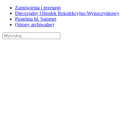
Skip
Zamówienia i przetargi
to
Diecezjalny Ośrodek Rekolekcyjno-Wypoczynkowy
content
Pustelnia bł. Salomei
(Strony archiwalne)