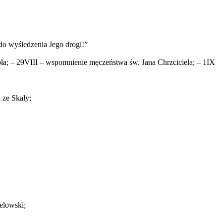
do wyśledzenia Jego drogi!”
oła; – 29VIII – wspomnienie męczeństwa św. Jana Chrzciciela; – 1IX
 ze Skały;
elowski;