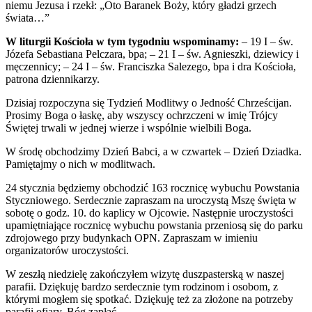
niemu Jezusa i rzekł: „Oto Baranek Boży, który gładzi grzech
świata…”
W liturgii Kościoła w tym tygodniu wspominamy:
– 19 I – św.
Józefa Sebastiana Pelczara, bpa; – 21 I – św. Agnieszki, dziewicy i
męczennicy; – 24 I – św. Franciszka Salezego, bpa i dra Kościoła,
patrona dziennikarzy.
Dzisiaj rozpoczyna się Tydzień Modlitwy o Jedność Chrześcijan.
Prosimy Boga o łaskę, aby wszyscy ochrzczeni w imię Trójcy
Świętej trwali w jednej wierze i wspólnie wielbili Boga.
W środę obchodzimy Dzień Babci, a w czwartek – Dzień Dziadka.
Pamiętajmy o nich w modlitwach.
24 stycznia będziemy obchodzić 163 rocznicę wybuchu Powstania
Styczniowego. Serdecznie zapraszam na uroczystą Mszę święta w
sobotę o godz. 10. do kaplicy w Ojcowie. Następnie uroczystości
upamiętniające rocznicę wybuchu powstania przeniosą się do parku
zdrojowego przy budynkach OPN. Zapraszam w imieniu
organizatorów uroczystości.
W zeszłą niedzielę zakończyłem wizytę duszpasterską w naszej
parafii. Dziękuję bardzo serdecznie tym rodzinom i osobom, z
którymi mogłem się spotkać. Dziękuję też za złożone na potrzeby
parafii ofiary. Bóg zapłać.