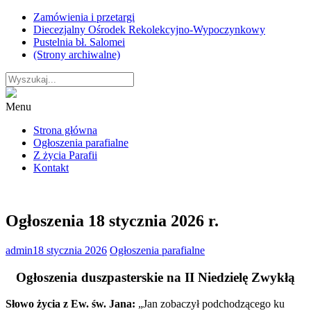
Skip
Zamówienia i przetargi
to
Diecezjalny Ośrodek Rekolekcyjno-Wypoczynkowy
content
Pustelnia bł. Salomei
(Strony archiwalne)
Menu
Strona główna
Ogłoszenia parafialne
Z życia Parafii
Kontakt
Ogłoszenia 18 stycznia 2026 r.
admin
18 stycznia 2026
Ogłoszenia parafialne
Ogłoszenia duszpasterskie na II Niedzielę Zwykłą
Słowo życia z Ew. św. Jana:
„Jan zobaczył podchodzącego ku