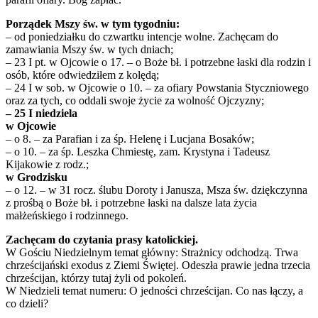
Porządek Mszy św. w tym tygodniu:
– od poniedziałku do czwartku intencje wolne. Zachęcam do
zamawiania Mszy św. w tych dniach;
– 23 I pt. w Ojcowie o 17. – o Boże bł. i potrzebne łaski dla rodzin i
osób, które odwiedziłem z kolędą;
– 24 I w sob. w Ojcowie o 10. – za ofiary Powstania Styczniowego
oraz za tych, co oddali swoje życie za wolność Ojczyzny;
– 25 I niedziela
w Ojcowie
– o 8. – za Parafian i za śp. Helenę i Lucjana Bosaków;
– o 10. – za śp. Leszka Chmiestę, zam. Krystyna i Tadeusz
Kijakowie z rodz.;
w Grodzisku
– o 12. – w 31 rocz. ślubu Doroty i Janusza, Msza św. dziękczynna
z prośbą o Boże bł. i potrzebne łaski na dalsze lata życia
małżeńskiego i rodzinnego.
Zachęcam do czytania prasy katolickiej.
W Gościu Niedzielnym temat główny: Strażnicy odchodzą. Trwa
chrześcijański exodus z Ziemi Świętej. Odeszła prawie jedna trzecia
chrześcijan, którzy tutaj żyli od pokoleń.
W Niedzieli temat numeru: O jedności chrześcijan. Co nas łączy, a
co dzieli?