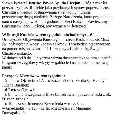
Słowo życia z Listu św. Pawła Ap. do Efezjan:
„Bóg z miłości
przeznaczył nas dla siebie jako przybranych synów poprzez Jezusa
Chrystusa, według postanowienia swej woli…” Dzisiaj
przeżywamy drugą niedzielę Bożego Narodzenia, która przypomina
nam o naszym powołaniu i godności dzieci Bożych. Zawierzamy
Chrystusowi cały Kościół, aby wzrastał w świętości.
W liturgii Kościoła w tym tygodniu obchodzimy:
– 6 I –
Uroczystość Objawienia Pańskiego – Trzech Króli. Podczas Mszy
św. poświęcenie wody, kadzidła i kredy. Taca będzie przeznaczona
na pomoc misjonarzom. – 11 I – w przyszłą niedzielę, Święto
Chrztu Pańskiego.
W dniach od 8 do 11 stycznia wizyta duszpasterska w naszej parafii.
Program szczegółowy wizyty w gablocie i na stronie internetowej
parafii.
Porządek Mszy św. w tym tygodniu:
– 5 I pn. w Ojcowie o 17. – o Boże miłosierdzie dla śp. Heleny i
Juliana Baranek;
– 6 I wt. w Ojcowie
– o 8 – w int. Grzegorza o Boże bł., zdrowie i potrzebne łaski z ok.
50 rocz. urodzin;
– o 10. – za śp. Ireneusza Krzemienia w rocz. śm.;
w Grodzisku
– o 12. – za śp. Mieczysława i Mariannę
Domagalskich;