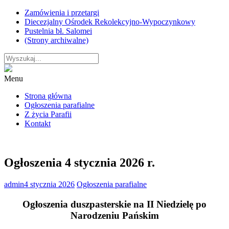
Skip
Zamówienia i przetargi
to
Diecezjalny Ośrodek Rekolekcyjno-Wypoczynkowy
content
Pustelnia bł. Salomei
(Strony archiwalne)
Menu
Strona główna
Ogłoszenia parafialne
Z życia Parafii
Kontakt
Ogłoszenia 4 stycznia 2026 r.
admin
4 stycznia 2026
Ogłoszenia parafialne
Ogłoszenia duszpasterskie na II Niedzielę po
Narodzeniu Pańskim