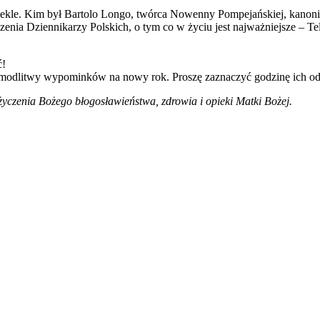
piekle. Kim był Bartolo Longo, twórca Nowenny Pompejańskiej, kano
nia Dziennikarzy Polskich, o tym co w życiu jest najważniejsze – Te
ć!
do modlitwy wypominków na nowy rok. Proszę zaznaczyć godzinę ich od
życzenia Bożego błogosławieństwa, zdrowia i opieki Matki Bożej.