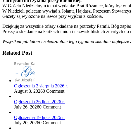
Zachęcam do czytania prasy katolickiej.
W Gościu Niedzielnym temat wydania: Brat Różaniec, który był w 
W Niedzieli polecam wywiad z Jolantą Hajdasz, Prezesem Stowarzysze
Gazety są wyłożone na ławce przy wyjściu z kościoła.
Dziękuję za wszystkie ofiary składane na potrzeby Parafii. Bóg zapła
Proszę o składanie na kartkach imion i nazwisk bliskich zmarłych 
Wszystkim jubilatom i solenizantom tego tygodnia składam najlepsze 
Related Post
Ogłoszenia 2 sierpnia 2026 r.
August 3, 2026
0 Comment
Ogłoszenia 26 lipca 2026 r.
July 26, 2026
0 Comment
Ogłoszenia 19 lipca 2026 r.
July 20, 2026
0 Comment