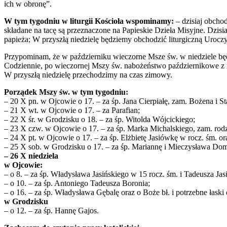
ich w obronę”.
W tym tygodniu w liturgii Kościoła wspominamy:
– dzisiaj obcho
składane na tacę są przeznaczone na Papieskie Dzieła Misyjne. Dzisia
papieża; W przyszłą niedzielę będziemy obchodzić liturgiczną Uroc
Przypominam, że w październiku wieczorne Msze św. w niedziele będ
Codziennie, po wieczornej Mszy św. nabożeństwo październikowe z
W przyszłą niedzielę przechodzimy na czas zimowy.
Porządek Mszy św. w tym tygodniu:
– 20 X pn. w Ojcowie o 17. – za śp. Jana Cierpiałę, zam. Bożena i S
– 21 X wt. w Ojcowie o 17. – za Parafian;
– 22 X śr. w Grodzisku o 18. – za śp. Witolda Wójcickiego;
– 23 X czw. w Ojcowie o 17. – za śp. Marka Michalskiego, zam. rodz
– 24 X pt. w Ojcowie o 17. – za śp. Elżbietę Jasiówkę w rocz. śm. o
– 25 X sob. w Grodzisku o 17. – za śp. Mariannę i Mieczysława Doma
– 26 X niedziela
w Ojcowie:
– o 8. – za śp. Władysława Jasińskiego w 15 rocz. śm. i Tadeusza Jas
– o 10. – za śp. Antoniego Tadeusza Boronia;
– o 16. – za śp. Władysława Gębalę oraz o Boże bł. i potrzebne łaski
w Grodzisku
– o 12. – za śp. Hannę Gajos.