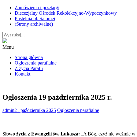
Skip
Zamówienia i przetargi
to
Diecezjalny Ośrodek Rekolekcyjno-Wypoczynkowy
content
Pustelnia bł. Salomei
(Strony archiwalne)
Menu
Strona główna
Ogłoszenia parafialne
Z życia Parafii
Kontakt
Ogłoszenia 19 października 2025 r.
admin
21 października 2025
Ogłoszenia parafialne
Słowo życia z Ewangelii św. Łukasza:
„A Bóg, czyż nie weźmie w o