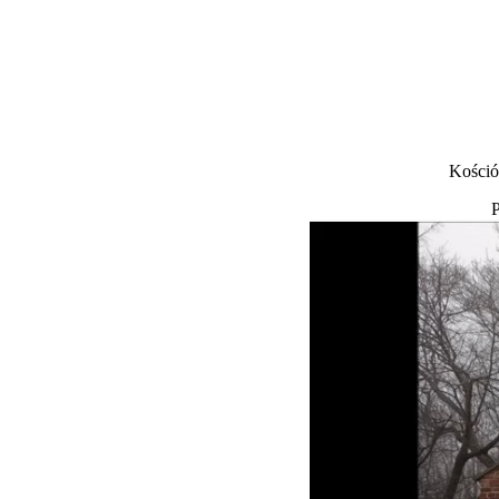
Kośció
P