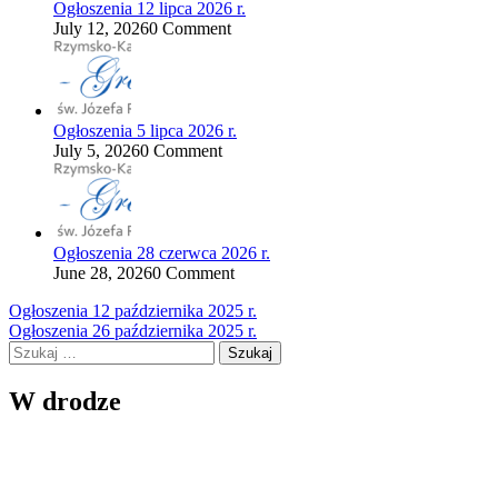
Ogłoszenia 12 lipca 2026 r.
July 12, 2026
0 Comment
Ogłoszenia 5 lipca 2026 r.
July 5, 2026
0 Comment
Ogłoszenia 28 czerwca 2026 r.
June 28, 2026
0 Comment
Nawigacja
Ogłoszenia 12 października 2025 r.
Ogłoszenia 26 października 2025 r.
wpisu
Szukaj:
W drodze