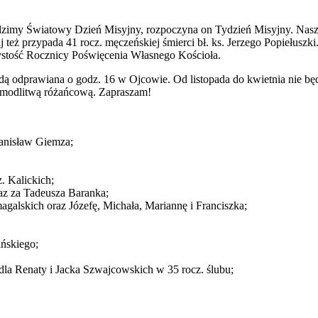
dzimy Światowy Dzień Misyjny, rozpoczyna on Tydzień Misyjny. Naszą
j też przypada 41 rocz. męczeńskiej śmierci bł. ks. Jerzego Popiełuszki
zystość Rocznicy Poświęcenia Własnego Kościoła.
ą odprawiana o godz. 16 w Ojcowie. Od listopada do kwietnia nie będ
 modlitwą różańcową. Zapraszam!
tanisław Giemza;
. Kalickich;
raz za Tadeusza Baranka;
galskich oraz Józefę, Michała, Mariannę i Franciszka;
ińskiego;
 dla Renaty i Jacka Szwajcowskich w 35 rocz. ślubu;