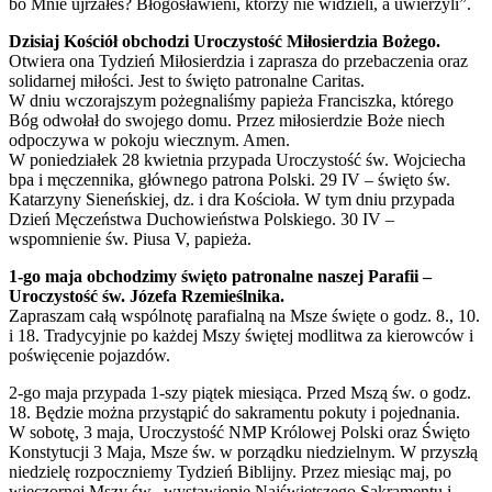
bo Mnie ujrzałeś? Błogosławieni, którzy nie widzieli, a uwierzyli”.
Dzisiaj Kościół obchodzi Uroczystość Miłosierdzia Bożego.
Otwiera ona Tydzień Miłosierdzia i zaprasza do przebaczenia oraz
solidarnej miłości. Jest to święto patronalne Caritas.
W dniu wczorajszym pożegnaliśmy papieża Franciszka, którego
Bóg odwołał do swojego domu. Przez miłosierdzie Boże niech
odpoczywa w pokoju wiecznym. Amen.
W poniedziałek 28 kwietnia przypada Uroczystość św. Wojciecha
bpa i męczennika, głównego patrona Polski. 29 IV – święto św.
Katarzyny Sieneńskiej, dz. i dra Kościoła. W tym dniu przypada
Dzień Męczeństwa Duchowieństwa Polskiego. 30 IV –
wspomnienie św. Piusa V, papieża.
1-go maja obchodzimy święto patronalne naszej Parafii –
Uroczystość św. Józefa Rzemieślnika.
Zapraszam całą wspólnotę parafialną na Msze święte o godz. 8., 10.
i 18. Tradycyjnie po każdej Mszy świętej modlitwa za kierowców i
poświęcenie pojazdów.
2-go maja przypada 1-szy piątek miesiąca. Przed Mszą św. o godz.
18. Będzie można przystąpić do sakramentu pokuty i pojednania.
W sobotę, 3 maja, Uroczystość NMP Królowej Polski oraz Święto
Konstytucji 3 Maja, Msze św. w porządku niedzielnym. W przyszłą
niedzielę rozpoczniemy Tydzień Biblijny. Przez miesiąc maj, po
wieczornej Mszy św., wystawienie Najświętszego Sakramentu i