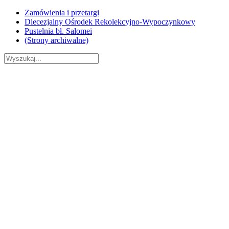
Skip
Zamówienia i przetargi
to
Diecezjalny Ośrodek Rekolekcyjno-Wypoczynkowy
content
Pustelnia bł. Salomei
(Strony archiwalne)