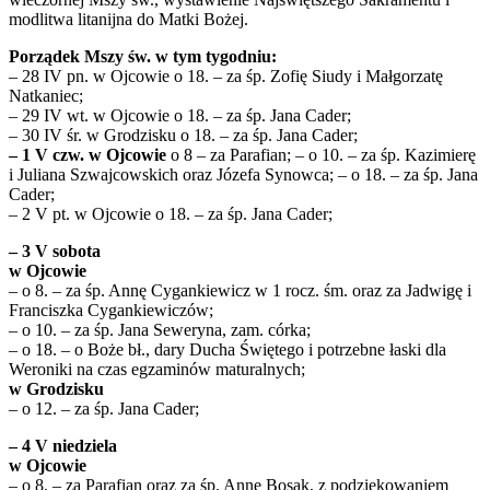
modlitwa litanijna do Matki Bożej.
Porządek Mszy św. w tym tygodniu:
– 28 IV pn. w Ojcowie o 18. – za śp. Zofię Siudy i Małgorzatę
Natkaniec;
– 29 IV wt. w Ojcowie o 18. – za śp. Jana Cader;
– 30 IV śr. w Grodzisku o 18. – za śp. Jana Cader;
– 1 V czw. w Ojcowie
o 8 – za Parafian; – o 10. – za śp. Kazimierę
i Juliana Szwajcowskich oraz Józefa Synowca; – o 18. – za śp. Jana
Cader;
– 2 V pt. w Ojcowie o 18. – za śp. Jana Cader;
– 3 V sobota
w Ojcowie
– o 8. – za śp. Annę Cygankiewicz w 1 rocz. śm. oraz za Jadwigę i
Franciszka Cygankiewiczów;
– o 10. – za śp. Jana Seweryna, zam. córka;
– o 18. – o Boże bł., dary Ducha Świętego i potrzebne łaski dla
Weroniki na czas egzaminów maturalnych;
w Grodzisku
– o 12. – za śp. Jana Cader;
– 4 V niedziela
w Ojcowie
– o 8. – za Parafian oraz za śp. Annę Bosak, z podziękowaniem