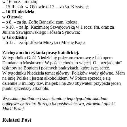
w 16 rocz. urodzin;
– 15 III sob. w Ojcowie o 17. – za śp. Krystynę;
– 16 III niedziela
w Ojcowie
– o 8. – za śp. Zofię Banasik, zam. kolega;
– o 10. – za śp. Kazimierę Szwajcowską w 1 rocz. śm. oraz za
Juliana Szwajcowskiego i Józefa Synowca;
w Grodzisku
– o 12. – za śp. Józefa Muzyka i Milenę Kajca.
Zachęcam do czytania prasy katolickiej.
W tygodniku Gość Niedzielny polecam rozmowę z biskupem
Damianem Muskusem: W poście chodzi o więcej. O „przejadaniu”
tęsknoty za Bogiem i postnych praktykach, które sycą serce.
W tygodniku Niedziela temat główny: Polaków wady główne. Mam
na imię Polska i jestem alkoholikiem. W Polsce sprzedaje się
dziennie 3 miliony tzw. małpek i na 290 obywateli przypada jeden
punkt sprzedaży alkoholu.
Wszystkim jubilatom i solenizantom tego tygodnia składam
najlepsze życzenia: Bożego błogosławieństwa, zdrowia i opieki
Matki Bożej.
Related Post