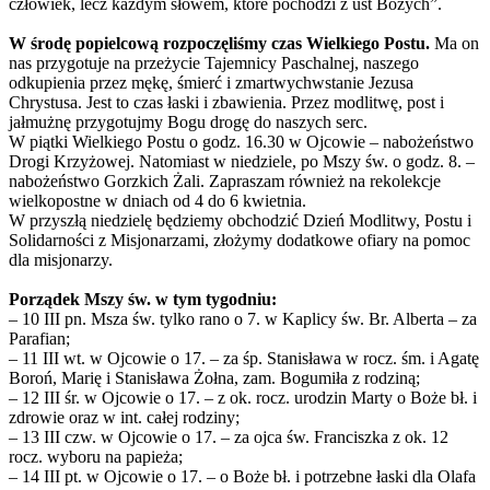
człowiek, lecz każdym słowem, które pochodzi z ust Bożych”.
W środę popielcową rozpoczęliśmy czas Wielkiego Postu.
Ma on
nas przygotuje na przeżycie Tajemnicy Paschalnej, naszego
odkupienia przez mękę, śmierć i zmartwychwstanie Jezusa
Chrystusa. Jest to czas łaski i zbawienia. Przez modlitwę, post i
jałmużnę przygotujmy Bogu drogę do naszych serc.
W piątki Wielkiego Postu o godz. 16.30 w Ojcowie – nabożeństwo
Drogi Krzyżowej. Natomiast w niedziele, po Mszy św. o godz. 8. –
nabożeństwo Gorzkich Żali. Zapraszam również na rekolekcje
wielkopostne w dniach od 4 do 6 kwietnia.
W przyszłą niedzielę będziemy obchodzić Dzień Modlitwy, Postu i
Solidarności z Misjonarzami, złożymy dodatkowe ofiary na pomoc
dla misjonarzy.
Porządek Mszy św. w tym tygodniu:
– 10 III pn. Msza św. tylko rano o 7. w Kaplicy św. Br. Alberta – za
Parafian;
– 11 III wt. w Ojcowie o 17. – za śp. Stanisława w rocz. śm. i Agatę
Boroń, Marię i Stanisława Żołna, zam. Bogumiła z rodziną;
– 12 III śr. w Ojcowie o 17. – z ok. rocz. urodzin Marty o Boże bł. i
zdrowie oraz w int. całej rodziny;
– 13 III czw. w Ojcowie o 17. – za ojca św. Franciszka z ok. 12
rocz. wyboru na papieża;
– 14 III pt. w Ojcowie o 17. – o Boże bł. i potrzebne łaski dla Olafa