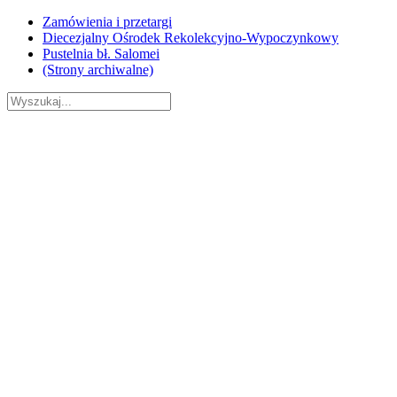
Skip
Zamówienia i przetargi
to
Diecezjalny Ośrodek Rekolekcyjno-Wypoczynkowy
content
Pustelnia bł. Salomei
(Strony archiwalne)