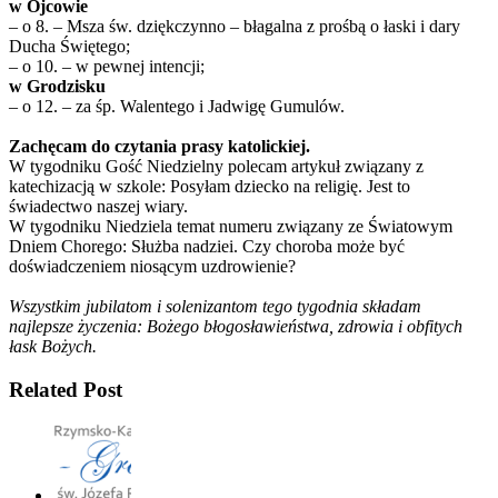
w Ojcowie
– o 8. – Msza św. dziękczynno – błagalna z prośbą o łaski i dary
Ducha Świętego;
– o 10. – w pewnej intencji;
w Grodzisku
– o 12. – za śp. Walentego i Jadwigę Gumulów.
Zachęcam do czytania prasy katolickiej.
W tygodniku Gość Niedzielny polecam artykuł związany z
katechizacją w szkole: Posyłam dziecko na religię. Jest to
świadectwo naszej wiary.
W tygodniku Niedziela temat numeru związany ze Światowym
Dniem Chorego: Służba nadziei. Czy choroba może być
doświadczeniem niosącym uzdrowienie?
Wszystkim jubilatom i solenizantom tego tygodnia składam
najlepsze życzenia: Bożego błogosławieństwa, zdrowia i obfitych
łask Bożych.
Related Post