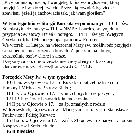
„Przypominam, bracia, Ewangelię, którą wam głosiłem, którą
przyjęliście i w której trwacie. Przez nią również będziecie
zbawieni, jeżeli ją zachowacie tak, jak wam głosiłem”
W tym tygodniu w liturgii Kościoła wspominamy:
– 10 II – św.
Scholastyki, dziewicy; – 11 II – NMP z Lourdes, w tym dniu
przypada Światowy Dzień Chorego;. – 14 II – święto Świętych
Cyryla mnicha i Metodego bpa, patronów Europy.
We wtorek, 11 lutego, na wieczornej Mszy św. możliwość przyjęcia
sakramentu namaszczenia chorych. Zapraszam na liturgię
szczególnie osoby chore i starsze.
Dziękuję za złożone w zeszłą niedzielę ofiary na klasztory
klauzurowe naszej diecezji w wysokości 1214zł.
Porządek Mszy św. w tym tygodniu:
– 10 II pn. w Ojcowie o 17 – o Boże bł. i potrzebne łaski dla
Barbary i Michała w 23 rocz. ślubu;
– 11 II wt. w Ojcowie o 17. – w int. chorych i cierpiących;
– 12 i 13 II w środę i czwartek intencje wolne;
– 14 II pt. w Ojcowie o 17. – za śp. zmarłych z rodzin
Walczowskich, Gękiewiczów i Madejskich oraz za śp. Stanisławę
Paulewicz i Felicję Karwat;
– 15 II sob. w Ojcowie o 17. – za śp. Zbigniewa i zmarłych z rodzin
Kasprzyków i Srebnickich;
– 16 II niedziela