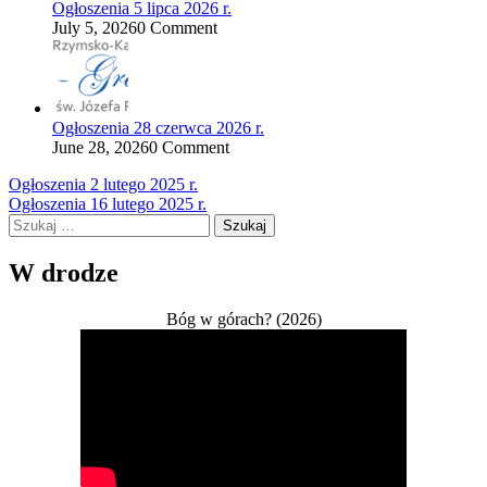
Ogłoszenia 5 lipca 2026 r.
July 5, 2026
0 Comment
Ogłoszenia 28 czerwca 2026 r.
June 28, 2026
0 Comment
Nawigacja
Ogłoszenia 2 lutego 2025 r.
Ogłoszenia 16 lutego 2025 r.
wpisu
Szukaj:
W drodze
Bóg w górach? (2026)