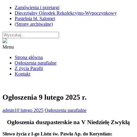
Skip
Zamówienia i przetargi
to
Diecezjalny Ośrodek Rekolekcyjno-Wypoczynkowy
content
Pustelnia bł. Salomei
(Strony archiwalne)
Menu
Strona główna
Ogłoszenia parafialne
Z życia Parafii
Kontakt
Ogłoszenia 9 lutego 2025 r.
admin
10 lutego 2025
Ogłoszenia parafialne
Ogłoszenia duszpasterskie na V Niedzielę Zwykłą
Słowo życia z I-go Listu św. Pawła Ap. do Koryntian: