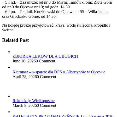
– 5 I nd. – Zazamcze: od nr 3 do Młyna Tarnówki oraz Złota Góra
od nr 9 do Ojcowa nr 10; od godz. 14.30.
– 6 I pn. – Prądnik Korzkiewski do Ojcowa nr 55 – Willa Janina
oraz Grodzisko Górne; od 14.30.
Na kolędę proszę przygotować: krzyż, wodę święconą, kropidło i
świece.
Related Post
ZBIÓRKA LEKÓW DLA UBOGICH
June 10, 2026
0 Comment
Kiermasz – wsparcie dla DPS o.Albertynów w Ojcowie
April 28, 2026
0 Comment
Rekolekcje Wielkopostne
March 8, 2026
0 Comment
KATECHEZY PRZEDMAŁŻEŃSKIE 13 – 15 marca 2026