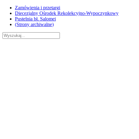
Skip
Zamówienia i przetargi
to
Diecezjalny Ośrodek Rekolekcyjno-Wypoczynkowy
content
Pustelnia bł. Salomei
(Strony archiwalne)