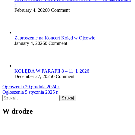
r.
February 4, 2026
0 Comment
Zaproszenie na Koncert Kolęd w Ojcowie
January 4, 2026
0 Comment
KOLĘDA W PARAFII 8 – 11 .I. 2026
December 27, 2025
0 Comment
Nawigacja
Ogłoszenia 29 grudnia 2024 r.
Ogłoszenia 5 stycznia 2025 r.
wpisu
Szukaj:
W drodze