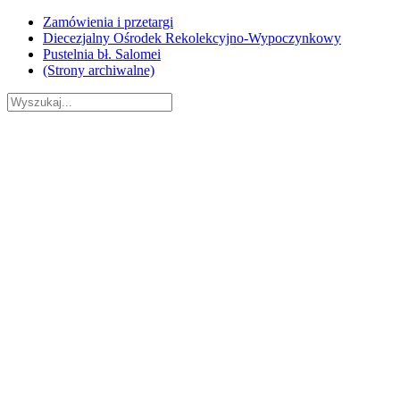
Skip
Zamówienia i przetargi
to
Diecezjalny Ośrodek Rekolekcyjno-Wypoczynkowy
content
Pustelnia bł. Salomei
(Strony archiwalne)