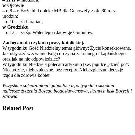
w Ojcowie
– o 8 – o Boże bł. i opiekę MB dla Genowefy z ok. 80 rocz.
urodzin;
– o 10. – za Parafian;
w Grodzisku
– o 12. – za śp. Walentego i Jadwigę Gumulów.
Zachęcam do czytania prasy katolickiej.
W tygodniku Gość Niedzielny temat główny: Życie konsekrowane.
Jak usłyszeć wezwanie Boga do życia zakonnego i kapłańskiego
oraz jak na nie odpowiedzieć?
W tygodniku Niedziela polecam artykuł o tzw. pigułce „dzień po”:
Nieetyczne, niebezpieczne, bez recepty. Niebezpieczne decyzje
rządu dla zdrowia kobiet.
Wszystkim solenizantom i jubilatom tego tygodnia składam
najlepsze życzenia Bożego błogosławieństwa, licznych łask Bożych i
zdrowia.
Related Post