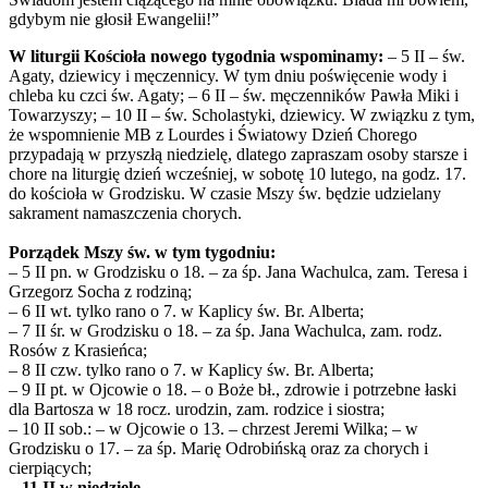
gdybym nie głosił Ewangelii!”
W liturgii Kościoła nowego tygodnia wspominamy:
– 5 II – św.
Agaty, dziewicy i męczennicy. W tym dniu poświęcenie wody i
chleba ku czci św. Agaty; – 6 II – św. męczenników Pawła Miki i
Towarzyszy; – 10 II – św. Scholastyki, dziewicy. W związku z tym,
że wspomnienie MB z Lourdes i Światowy Dzień Chorego
przypadają w przyszłą niedzielę, dlatego zapraszam osoby starsze i
chore na liturgię dzień wcześniej, w sobotę 10 lutego, na godz. 17.
do kościoła w Grodzisku. W czasie Mszy św. będzie udzielany
sakrament namaszczenia chorych.
Porządek Mszy św. w tym tygodniu:
– 5 II pn. w Grodzisku o 18. – za śp. Jana Wachulca, zam. Teresa i
Grzegorz Socha z rodziną;
– 6 II wt. tylko rano o 7. w Kaplicy św. Br. Alberta;
– 7 II śr. w Grodzisku o 18. – za śp. Jana Wachulca, zam. rodz.
Rosów z Krasieńca;
– 8 II czw. tylko rano o 7. w Kaplicy św. Br. Alberta;
– 9 II pt. w Ojcowie o 18. – o Boże bł., zdrowie i potrzebne łaski
dla Bartosza w 18 rocz. urodzin, zam. rodzice i siostra;
– 10 II sob.: – w Ojcowie o 13. – chrzest Jeremi Wilka; – w
Grodzisku o 17. – za śp. Marię Odrobińską oraz za chorych i
cierpiących;
– 11 II w niedzielę