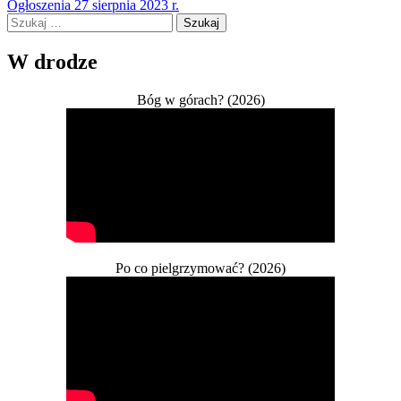
Ogłoszenia 27 sierpnia 2023 r.
wpisu
Szukaj:
W drodze
Bóg w górach? (2026)
Po co pielgrzymować? (2026)