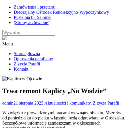
Skip
Zamówienia i przetargi
to
Diecezjalny Ośrodek Rekolekcyjno-Wypoczynkowy
content
Pustelnia bł. Salomei
(Strony archiwalne)
Menu
Strona główna
Ogłoszenia parafialne
Z życia Parafii
Kontakt
Trwa remont Kaplicy „Na Wodzie”
admin
21 sierpnia 2023
Aktualności i komunikaty
,
Z życia Parafii
W związku z prowadzonymi pracami wewnątrz obiektu, Msze św.
od poniedziałku do piątku włącznie, będą odprawiane w Grodzisku.
Szczegółowe informacje zamieszczam w ogłoszeniach