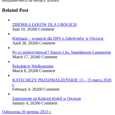
duszpasterskich na bieżący tydzień.
Related Post
ZBIÓRKA LEKÓW DLA UBOGICH
June 10, 2026
0 Comment
Kiermasz – wsparcie dla DPS o.Albertynów w Ojcowie
April 28, 2026
0 Comment
Po co pielgrzymować? Spacer z ks. Stanisławem Langnerem
March 17, 2026
0 Comment
Rekolekcje Wielkopostne
March 8, 2026
0 Comment
KATECHEZY PRZEDMAŁŻEŃSKIE 13 – 15 marca 2026
r.
February 4, 2026
0 Comment
Zaproszenie na Koncert Kolęd w Ojcowie
January 4, 2026
0 Comment
Nawigacja
Ogłoszenia 20 sierpnia 2023 r.