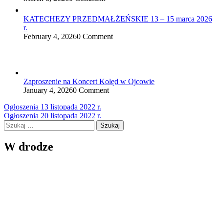
KATECHEZY PRZEDMAŁŻEŃSKIE 13 – 15 marca 2026
r.
February 4, 2026
0 Comment
Zaproszenie na Koncert Kolęd w Ojcowie
January 4, 2026
0 Comment
Nawigacja
Ogłoszenia 13 listopada 2022 r.
Ogłoszenia 20 listopada 2022 r.
wpisu
Szukaj:
W drodze