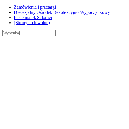
Skip
Zamówienia i przetargi
to
Diecezjalny Ośrodek Rekolekcyjno-Wypoczynkowy
content
Pustelnia bł. Salomei
(Strony archiwalne)