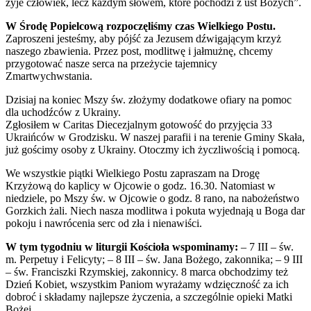
żyje człowiek, lecz każdym słowem, które pochodzi z ust Bożych”.
W Środę Popielcową rozpoczęliśmy czas Wielkiego Postu.
Zaproszeni jesteśmy, aby pójść za Jezusem dźwigającym krzyż
naszego zbawienia. Przez post, modlitwę i jałmużnę, chcemy
przygotować nasze serca na przeżycie tajemnicy
Zmartwychwstania.
Dzisiaj na koniec Mszy św. złożymy dodatkowe ofiary na pomoc
dla uchodźców z Ukrainy.
Zgłosiłem w Caritas Diecezjalnym gotowość do przyjęcia 33
Ukraińców w Grodzisku. W naszej parafii i na terenie Gminy Skała,
już gościmy osoby z Ukrainy. Otoczmy ich życzliwością i pomocą.
We wszystkie piątki Wielkiego Postu zapraszam na Drogę
Krzyżową do kaplicy w Ojcowie o godz. 16.30. Natomiast w
niedziele, po Mszy św. w Ojcowie o godz. 8 rano, na nabożeństwo
Gorzkich żali. Niech nasza modlitwa i pokuta wyjednają u Boga dar
pokoju i nawrócenia serc od zła i nienawiści.
W tym tygodniu w liturgii Kościoła wspominamy:
– 7 III – św.
m. Perpetuy i Felicyty; – 8 III – św. Jana Bożego, zakonnika; – 9 III
– św. Franciszki Rzymskiej, zakonnicy. 8 marca obchodzimy też
Dzień Kobiet, wszystkim Paniom wyrażamy wdzięczność za ich
dobroć i składamy najlepsze życzenia, a szczególnie opieki Matki
Bożej.