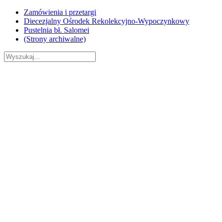
Skip
Zamówienia i przetargi
to
Diecezjalny Ośrodek Rekolekcyjno-Wypoczynkowy
content
Pustelnia bł. Salomei
(Strony archiwalne)