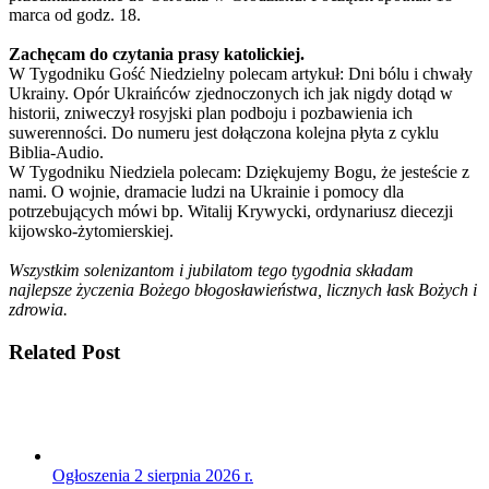
marca od godz. 18.
Zachęcam do czytania prasy katolickiej.
W Tygodniku Gość Niedzielny polecam artykuł: Dni bólu i chwały
Ukrainy. Opór Ukraińców zjednoczonych ich jak nigdy dotąd w
historii, zniweczył rosyjski plan podboju i pozbawienia ich
suwerenności. Do numeru jest dołączona kolejna płyta z cyklu
Biblia-Audio.
W Tygodniku Niedziela polecam: Dziękujemy Bogu, że jesteście z
nami. O wojnie, dramacie ludzi na Ukrainie i pomocy dla
potrzebujących mówi bp. Witalij Krywycki, ordynariusz diecezji
kijowsko-żytomierskiej.
Wszystkim solenizantom i jubilatom tego tygodnia składam
najlepsze życzenia Bożego błogosławieństwa, licznych łask Bożych i
zdrowia.
Related Post
Ogłoszenia 2 sierpnia 2026 r.