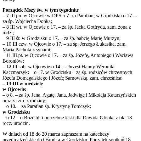
Porządek Mszy św. w tym tygodniu:
– 7 III pn. w Ojcowie w DPS o 7. za Parafian; w Grodzisku o 17. –
za śp. Wojciecha Dońka;
– 8 III wt. w Ojcowie o 17. – za śp. Jacka Gotfryda, zam. żona z
rodz.;
– 9 III śr. w Grodzisku o 17. – za śp. babcię Marię Murzyn;
– 10 III czw. w Ojcowie o 17. – za śp. Jerzego Łukasika, zam.
Maria Pachota z synami;
– 11 III pt. w Ojcowie o 17. – za śp. Józefę, Antoniego i Wacława
Boroniów;
– 12 III sob. w Ojcowie o 14. – chrzest Hanny Weroniki
Kaczmarzyk; – o 17. w Grodzisku – za śp. rodziców chrzestnych
Józefa Domagalskiego i Józefę Sarnowską, zam. chrześnica;
– 13 III w niedzielę
w Ojcowie:
– o 8. – za śp. Jana, Agatę, Jana, Jadwigę i Mikołaja Katarzyńskich
oraz za zm. z rodziny;
– o 10. – za Parafian śp. Krystynę Tomczyk;
w Grodzisku
– o 12 – o Boże bł. i potrzebne łaski dla Dawida Glonka z ok. 18
rocz. urodzin.
W dniach od 18 do 20 marca zapraszam na katechezy
przedmałżeńskie do Ośrodka w Grodzisku. Początek spotkań 18