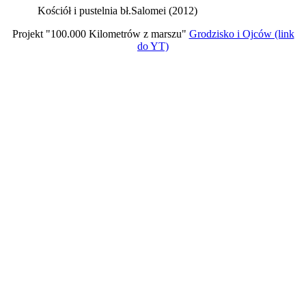
Kościół i pustelnia bł.Salomei (2012)
Projekt "100.000 Kilometrów z marszu"
Grodzisko i Ojców (link
do YT)