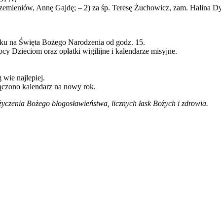
zemieniów, Annę Gajdę; – 2) za śp. Teresę Żuchowicz, zam. Halina Dyl
sku na Święta Bożego Narodzenia od godz. 15.
cy Dzieciom oraz opłatki wigilijne i kalendarze misyjne.
wie najlepiej.
ączono kalendarz na nowy rok.
życzenia Bożego błogosławieństwa, licznych łask Bożych i zdrowia.