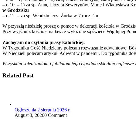
– o 10. – 1) za śp. Annę i Józefa Sewerynów, Marię i Władysława Kr
w Grodzisku
– o 12. – za śp. Włodzimierza Żurka w 7 rocz. śm.
W przyszłą niedzielę proszę o pomoc w dekoracji kościoła w Grodzi
Przy wyjściu z kościoła na ławce wyłożone są świece Wigilijnej Pomo
Zachęcam do czytania prasy katolickiej.
W Tygodniku Gość Niedzielny polecam rozważanie adwentowe: Bóg 
W Niedzieli polecam artykuł: Adwent w pandemii. Do tygodnika doł
Wszystkim solenizantom i jubilatom tego tygodnia składam najlepsze 
Related Post
Ogłoszenia 2 sierpnia 2026 r.
August 3, 2026
0 Comment