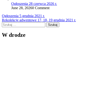
Ogłoszenia 28 czerwca 2026 r.
June 28, 2026
0 Comment
Nawigacja
Ogłoszenia 5 grudnia 2021 r.
Rekolekcje adwentowe 17, 18, 19 grudnia 2021 r.
wpisu
Szukaj:
W drodze