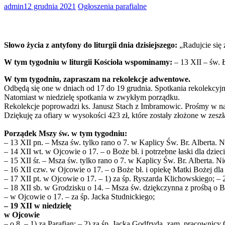
admin
12 grudnia 2021
Ogłoszenia parafialne
Słowo życia z antyfony do liturgii dnia dzisiejszego:
„Radujcie się 
W tym tygodniu w liturgii Kościoła wspominamy:
– 13 XII – św. Ł
W tym tygodniu, zapraszam na rekolekcje adwentowe.
Odbędą się one w dniach od 17 do 19 grudnia. Spotkania rekolekcyjn
Natomiast w niedzielę spotkania w zwykłym porządku.
Rekolekcje poprowadzi ks. Janusz Stach z Imbramowic. Prośmy w na
Dziękuję za ofiary w wysokości 423 zł, które zostały złożone w zeszł
Porządek Mszy św. w tym tygodniu:
– 13 XII pn. – Msza św. tylko rano o 7. w Kaplicy Św. Br. Alberta. 
– 14 XII wt. w Ojcowie o 17. – o Boże bł. i potrzebne łaski dla dzie
– 15 XII śr. – Msza św. tylko rano o 7. w Kaplicy Św. Br. Alberta. 
– 16 XII czw. w Ojcowie o 17. – o Boże bł. i opiekę Matki Bożej dla
– 17 XII pt. w Ojcowie o 17. – 1) za śp. Ryszarda Klichowskiego; – 2
– 18 XII sb. w Grodzisku o 14. – Msza św. dziękczynna z prośbą o Boż
– w Ojcowie o 17. – za śp. Jacka Studnickiego;
– 19 XII w niedzielę
w Ojcowie
– o 8. – 1) za Parafian; – 2) za śp. Jacka Godfryda, zam. pracownic