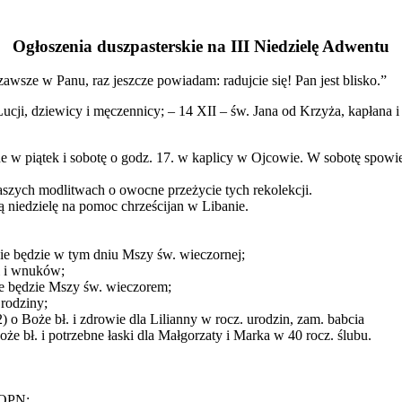
Ogłoszenia duszpasterskie na III Niedzielę Adwentu
zawsze w Panu, raz jeszcze powiadam: radujcie się! Pan jest blisko.”
ucji, dziewicy i męczennicy; – 14 XII – św. Jana od Krzyża, kapłana i
e w piątek i sobotę o godz. 17. w kaplicy w Ojcowie. W sobotę spowi
szych modlitwach o owocne przeżycie tych rekolekcji.
ą niedzielę na pomoc chrześcijan w Libanie.
Nie będzie w tym dniu Mszy św. wieczornej;
ci i wnuków;
Nie będzie Mszy św. wieczorem;
 rodziny;
) o Boże bł. i zdrowie dla Lilianny w rocz. urodzin, zam. babcia
e bł. i potrzebne łaski dla Małgorzaty i Marka w 40 rocz. ślubu.
y OPN;