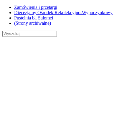
Skip
Zamówienia i przetargi
to
Diecezjalny Ośrodek Rekolekcyjno-Wypoczynkowy
content
Pustelnia bł. Salomei
(Strony archiwalne)