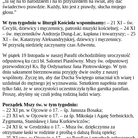
„Ja się na to narodziłem i na to przyszedłem na świat, aby dać
świadectwo prawdzie. Każdy, kto jest z prawdy, słucha mojego
głosu.”
W tym tygodniu w liturgii Kościoła wspominamy:
– 21 XI – św.
Cecylii, dziewicy i męczennicy, patronki muzyki kościelnej; – 24 XI
– św. męczenników Andrzeja Dung-Lac, kapłana i towarzyszy; – 25
XI – św. Katarzyny Aleksandryjskiej, dziewicy i męczennicy.
W przyszłą niedzielę zaczynamy czas Adwentu.
W piątek 19 listopada w naszej Parafii obchodziliśmy uroczystość
odpustową ku czci bł. Salomei Piastówny. Mszy św. odpustowej
przewodniczył Ks. Bp Ordynariusz Jana Piotrowskiego. W tym
dniu sakrament bierzmowania przyjęły dwie osoby z naszej
wspólnoty. Życzę im, aby dar Ducha Świętego umacniał ich wiarę i
uzdalniał do mężnego jej wyznawania. Smutkiem napełnia mnie
tylko fakt, że w uroczystości uczestniczyła tylko garstka parafian.
Proszę, abyśmy się czuli jedną rodziną ludzi wiary.
Porządek Mszy św. w tym tygodniu:
– 22 XI pn. w Ojcowie o 17. – śp. Janusza Bosaka;
– 23 XI wt. w Ojcowie o 17. – za śp. Mikołaja i Agatę Srebnickich,
Zygmunta, Stanisławę i Jana Kurkiewiczów;
– 24 XI śr. w Grodzisku o 17. – Msza św. dziękczynna za
otrzymane łaski w rodzinie z prośbą o dalszą Bożą opiekę;
– 25 XI czw. w Ojcowie o 17. – za Parafian i zmarłych zgłoszonych