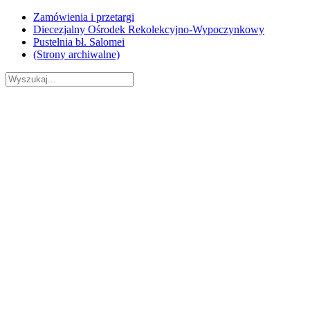
Skip
Zamówienia i przetargi
to
Diecezjalny Ośrodek Rekolekcyjno-Wypoczynkowy
content
Pustelnia bł. Salomei
(Strony archiwalne)