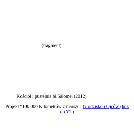
(fragment)
Kościół i pustelnia bł.Salomei (2012)
Projekt "100.000 Kilometrów z marszu"
Grodzisko i Ojców (link
do YT)