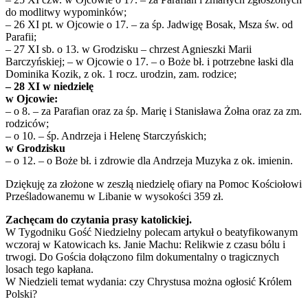
do modlitwy wypominków;
– 26 XI pt. w Ojcowie o 17. – za śp. Jadwigę Bosak, Msza św. od
Parafii;
– 27 XI sb. o 13. w Grodzisku – chrzest Agnieszki Marii
Barczyńskiej; – w Ojcowie o 17. – o Boże bł. i potrzebne łaski dla
Dominika Kozik, z ok. 1 rocz. urodzin, zam. rodzice;
– 28 XI w niedzielę
w Ojcowie:
– o 8. – za Parafian oraz za śp. Marię i Stanisława Żołna oraz za zm.
rodziców;
– o 10. – śp. Andrzeja i Helenę Starczyńskich;
w Grodzisku
– o 12. – o Boże bł. i zdrowie dla Andrzeja Muzyka z ok. imienin.
Dziękuję za złożone w zeszłą niedzielę ofiary na Pomoc Kościołowi
Prześladowanemu w Libanie w wysokości 359 zł.
Zachęcam do czytania prasy katolickiej.
W Tygodniku Gość Niedzielny polecam artykuł o beatyfikowanym
wczoraj w Katowicach ks. Janie Machu: Relikwie z czasu bólu i
trwogi. Do Gościa dołączono film dokumentalny o tragicznych
losach tego kapłana.
W Niedzieli temat wydania: czy Chrystusa można ogłosić Królem
Polski?