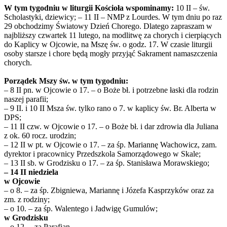
W tym tygodniu w liturgii Kościoła wspominamy:
10 II – św.
Scholastyki, dziewicy; – 11 II – NMP z Lourdes. W tym dniu po raz
29 obchodzimy Światowy Dzień Chorego. Dlatego zapraszam w
najbliższy czwartek 11 lutego, na modlitwę za chorych i cierpiących
do Kaplicy w Ojcowie, na Mszę św. o godz. 17. W czasie liturgii
osoby starsze i chore będą mogły przyjąć Sakrament namaszczenia
chorych.
Porządek Mszy św. w tym tygodniu:
– 8 II pn. w Ojcowie o 17. – o Boże bł. i potrzebne łaski dla rodzin
naszej parafii;
– 9 II. i 10 II Msza św. tylko rano o 7. w kaplicy św. Br. Alberta w
DPS;
– 11 II czw. w Ojcowie o 17. – o Boże bł. i dar zdrowia dla Juliana
z ok. 60 rocz. urodzin;
– 12 II w pt. w Ojcowie o 17. – za śp. Mariannę Wachowicz, zam.
dyrektor i pracownicy Przedszkola Samorządowego w Skale;
– 13 II sb. w Grodzisku o 17. – za śp. Stanisława Morawskiego;
– 14 II niedziela
w Ojcowie
– o 8. – za śp. Zbigniewa, Mariannę i Józefa Kasprzyków oraz za
zm. z rodziny;
– o 10. – za śp. Walentego i Jadwigę Gumulów;
w Grodzisku
– o 12. – za Parafian.