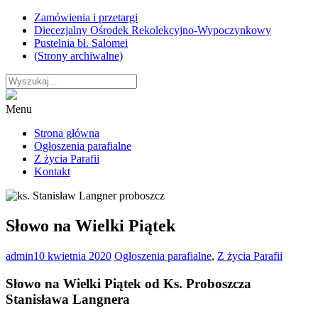
Skip
Zamówienia i przetargi
to
Diecezjalny Ośrodek Rekolekcyjno-Wypoczynkowy
content
Pustelnia bł. Salomei
(Strony archiwalne)
Menu
Strona główna
Ogłoszenia parafialne
Z życia Parafii
Kontakt
Słowo na Wielki Piątek
admin
10 kwietnia 2020
Ogłoszenia parafialne
,
Z życia Parafii
Słowo na Wielki Piątek od Ks. Proboszcza
Stanisława Langnera