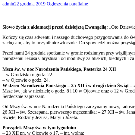
admin
22 grudnia 2019
Ogłoszenia parafialne
Słowo życia z aklamacji przed dzisiejszą Ewangelią:
„Oto Dziewic
Kończy się czas adwentu i naszego duchowego przygotowania do świą
zachęcam, aby to uczynił niezwłocznie. Do spowiedzi można przystąp
Przed nami 24 grudnia spotkanie w gronie rodzinnym przy wigilijnym 
narodzeniu Jezusa Chrystusa i od modlitwy za bliskich, biednych i za
Msza św. w noc Narodzenia Pańskiego, Pasterka 24 XII
– w Grodzisku o godz. 22.
– w Ojcowie o godz. 24.
W dzień Narodzenia Pańskiego – 25 XII i w drugi dzień Świąt – 
Msze św. jak w niedzielę o godz. 8 i 10 w Ojcowie oraz o 12 w Grod
Serdecznie zapraszam.
Od Mszy św. w noc Narodzenia Pańskiego zaczynamy nowy, radosny 
26 XII – św. Szczepana, pierwszego męczennika; – 27 XII – św. Jan
Świętej Rodziny Jezusa, Maryi i Józefa.
Porządek Mszy św. w tym tygodniu:
– 23 XII pn. w Ojcowie o 17. – int. wolna;