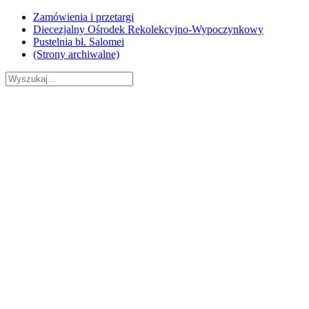
Skip
Zamówienia i przetargi
to
Diecezjalny Ośrodek Rekolekcyjno-Wypoczynkowy
content
Pustelnia bł. Salomei
(Strony archiwalne)