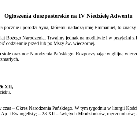
Ogłoszenia duszpasterskie na IV Niedzielę Adwentu
a pocznie i porodzi Syna, któremu nadadzą imię Emmanuel, to znaczy
t Bożego Narodzenia. Trwajmy jednak na modlitwie i w przyjaźni z Bo
ić codziennie przed lub po Mszy św. wieczornej.
stole oraz noc Narodzenia Pańskiego. Rozpoczynając wigilijną wieczer
 zmarłych.
26 XII,
zisku.
czas – Okres Narodzenia Pańskiego. W tym tygodniu w liturgii Kośc
a Ap. i Ewangelisty; – 28 XII – świętych Młodzianków, męczenników; 