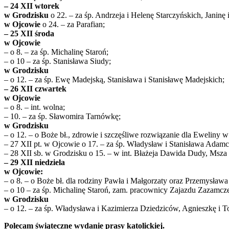
– 24 XII wtorek
w Grodzisku
o 22. – za śp. Andrzeja i Helenę Starczyńskich, Jani
w Ojcowie
o 24. – za Parafian;
– 25 XII środa
w Ojcowie
– o 8. – za śp. Michalinę Staroń;
– o 10 – za śp. Stanisława Siudy;
w Grodzisku
– o 12. – za śp. Ewę Madejską, Stanisława i Stanisławę Madejskich;
– 26 XII czwartek
w Ojcowie
– o 8. – int. wolna;
– 10. – za śp. Sławomira Tarnówkę;
w Grodzisku
– o 12. – o Boże bł., zdrowie i szczęśliwe rozwiązanie dla Eweliny w
– 27 XII pt. w Ojcowie o 17. – za śp. Władysław i Stanisława Adamc
– 28 XII sb. w Grodzisku o 15. – w int. Błażeja Dawida Dudy, Msza ś
– 29 XII niedziela
w Ojcowie:
– o 8. – o Boże bł. dla rodziny Pawła i Małgorzaty oraz Przemysława i
– o 10 – za śp. Michalinę Staroń, zam. pracownicy Zajazdu Zazamcz
w Grodzisku
– o 12. – za śp. Władysława i Kazimierza Dziedziców, Agnieszkę i 
Polecam świąteczne wydanie prasy katolickiej.