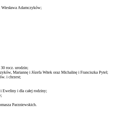
nę i Wiesława Adamczyków;
 30 rocz. urodzin;
zyków, Mariannę i Józefa Witek oraz Michalinę i Franciszka Pytel;
w. i chrzest;
 Eweliny i dla całej rodziny;
e;
Tomasza Parzniewskich.