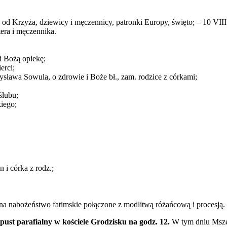
y od Krzyża, dziewicy i męczennicy, patronki Europy, święto; – 10 VII
era i męczennika.
 i Bożą opiekę;
erci;
dysława Sowula, o zdrowie i Boże bł., zam. rodzice z córkami;
ślubu;
iego;
n i córka z rodz.;
na nabożeństwo fatimskie połączone z modlitwą różańcową i procesją.
st parafialny w kościele Grodzisku na godz. 12.
W tym dniu Msze 