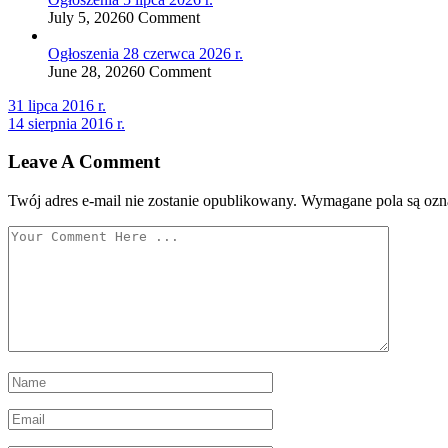
July 5, 2026
0 Comment
Ogłoszenia 28 czerwca 2026 r.
June 28, 2026
0 Comment
Nawigacja
31 lipca 2016 r.
14 sierpnia 2016 r.
wpisu
Leave A Comment
Twój adres e-mail nie zostanie opublikowany.
Wymagane pola są oz