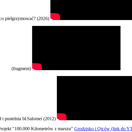
co pielgrzymować? (2026)
(fragment)
ł i pustelnia bł.Salomei (2012)
rojekt "100.000 Kilometrów z marszu"
Grodzisko i Ojców (link do Y