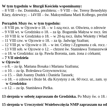
W tym tygodniu w liturgii Kościoła wspominamy:
– 8 VIII – św. Dominika, prezbitera; – 9 VIII – św. Teresy Benedykt
Klary, dziewicy; – 14VIII – św. Maksymiliana Marii Kolbego, prezbit
Porządek Mszy św. w tym tygodniu:
– 8 VIII pn. w Ojcowie o 18. – w 1-szą rocz. ur. Oliwiera, o zdrowie
– 9 VIII wt. w Grodzisku o 18. – za śp. Bogumiła Małysa w rocz. śmi
– 10 VIII śr. w Grodzisku o 18. – w 20-tą rocz. ślubu Wioletty i Wła
– 11 VIII czw. w Ojcowie o 18. – za śp. Jadwigę Szafran;
– 12 VIII pt. w Ojcowie o 18. – w int. Celiny i Zygmunta z ok. rocz. 
– 13 VIII sob. w Ojcowie o 12. – chrzest św. Stanisława Tomaszewsk
– o 18. w Grodzisku: za śp. Pawła Boronia, zam. żona z córkami;
– 7 VII niedziela
w Ojcowie:
– o 8. – za śp. Mariana Bosaka i Mariana Szafrana;
– o 10. – za śp. Bolesława Grzywnowicza;
– o 15. – ślub Joanny Dudek i Daniela Tarasek;
– o 18. – o zdrowie i Boże bł. dla Krystyny z ok. 60 rocz. ur., zam. sy
w Grodzisku
– o 12. – za śp. Stanisława Pielka.
13 sierpnia w sobotę zapraszam do Grodziska.
Po Mszy św. o 18. 
15 sierpnia w Uroczystość Wniebowzięcia NMP zapraszam na odpu