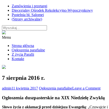
Skip
Zamówienia i przetargi
to
Diecezjalny Ośrodek Rekolekcyjno-Wypoczynkowy
content
Pustelnia bł. Salomei
(Strony archiwalne)
Menu
Strona główna
Ogłoszenia parafialne
Z życia Parafii
Kontakt
7 sierpnia 2016 r.
on
admin
11 kwietnia 2017
Ogłoszenia parafialne
Leave a Comment
7
sierp
Ogłoszenia duszpasterskie na XIX Niedzielę Zwykłą
2016
r.
Słowo życia z aklamacji przed dzisiejsza Ewangelią
: „Czuwajcie i