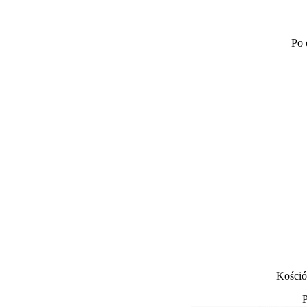
Po 
Kośció
P