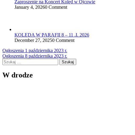
Zaproszenie na Koncert Kolęd w Ojcowie
January 4, 2026
0 Comment
KOLĘDA W PARAFII 8 – 11 .I. 2026
December 27, 2025
0 Comment
Nawigacja
Ogłoszenia 1 października 2023 r.
Ogłoszenia 8 października 2023 r.
wpisu
Szukaj:
W drodze