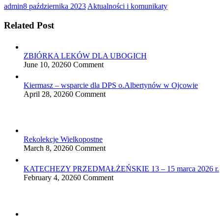
admin
8 października 2023
Aktualności i komunikaty
Related Post
ZBIÓRKA LEKÓW DLA UBOGICH
June 10, 2026
0 Comment
Kiermasz – wsparcie dla DPS o.Albertynów w Ojcowie
April 28, 2026
0 Comment
Rekolekcje Wielkopostne
March 8, 2026
0 Comment
KATECHEZY PRZEDMAŁŻEŃSKIE 13 – 15 marca 2026 r.
February 4, 2026
0 Comment