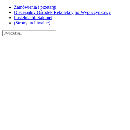
Skip
Zamówienia i przetargi
to
Diecezjalny Ośrodek Rekolekcyjno-Wypoczynkowy
content
Pustelnia bł. Salomei
(Strony archiwalne)